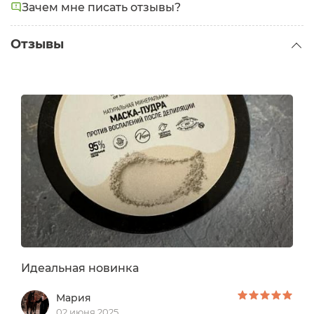
(аллантоин), Chamomilla recutita extract (экстракт
Зачем мне писать отзывы?
ромашки), Aloe vera leaf extract (экстракт алоэ
вера).
Отзывы
Идеальная новинка
Мария
02 июня 2025