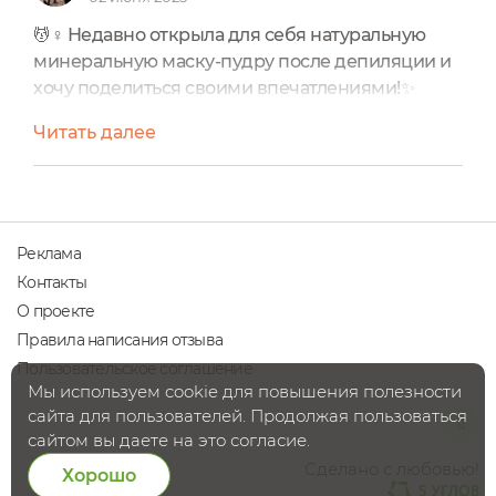
💆♀ Недавно открыла для себя натуральную
минеральную маску-пудру после депиляции и
хочу поделиться своими впечатлениями!✨
Средство оказалось настоящим спасением
Читать далее
после процедур удаления волос. Благодаря
натуральному составу с экстрактами ромашки и
алоэ вера, кожа мгновенно успокаивается и
перестает быть воспаленной.✅ Особенно
радует, что маска не содержит талька и не
Реклама
забивает поры, что предотвращает...
Контакты
О проекте
Правила написания отзыва
Пользовательское соглашение
Мы используем cookie для повышения полезности
сайта для пользователей. Продолжая пользоваться
сайтом вы даете на это согласие.
Сделано с любовью!
Хорошо