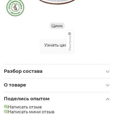
Цинк
Реклама
Узнать цену
Разбор состава
О товаре
Категория:
Маски, глины, обертывания
Поделись опытом
Состав:
Corn starch (кукурузный крахмал), Kaolin
Написать отзыв
(каолин), Zinc oxide (оксид цинка), Allantoin
Написать мини отзыв