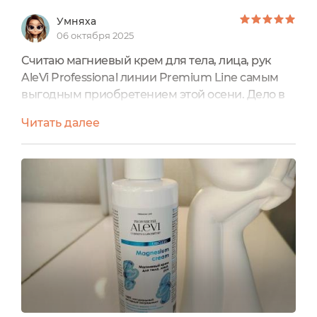
Умняха
06 октября 2025
Считаю магниевый крем для тела, лица, рук
AleVi Professional линии Premium Line самым
выгодным приобретением этой осени. Дело в
том, что крем не просто доступный по цене 600
Читать далее
рублей. Он еще и очень большой – 200 мл. И
при этом предназначен для лица, а также тела.
То есть абсолютный универсал. И в поездку с
собой можно брать не 10 банок, а вот этот один
крем на всех. Потому что он профессиональный
и...