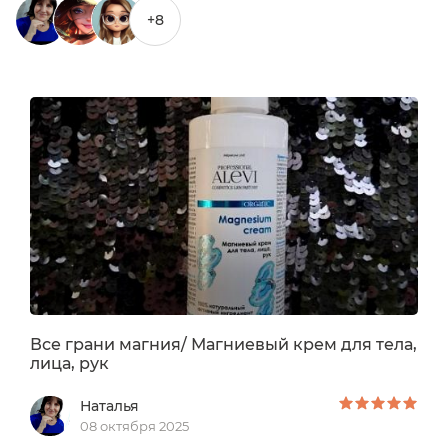
+8
0
/ 250
0
/ 250
Все грани магния/ Магниевый крем для тела,
лица, рук
Наталья
08 октября 2025