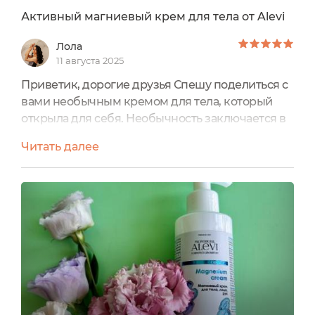
Активный магниевый крем для тела от Alevi
Лола
11 августа 2025
Приветик, дорогие друзья Спешу поделиться с
вами необычным кремом для тела, который
открыла для себя. Необычность заключается в
компоненте, который мы привыкли видеть как
Читать далее
витаминку для нашего организма внутрь, здесь
же компонент проникает через кожу, а
компонент этот - Магний. Наслышена о его
нереальной пользе для организма.
"Магниевый крем для тела, лица, рук "Premium
line От бренда Alevi✔️Увлажняющий...