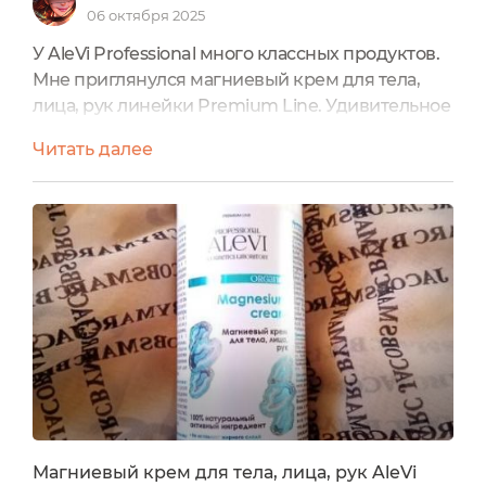
06 октября 2025
У AleVi Professional много классных продуктов.
Мне приглянулся магниевый крем для тела,
лица, рук линейки Premium Line. Удивительное
в этом продукте – его очень выгодный объем
Читать далее
200 мл. При этом крем подходит для ухода за
лицом.Прямо-таки снедаемая любопытством, я
первым делом после вскрытия крема решила
попробовать его на лице, потому что у меня
очень чувствительная кожа. И мало что
подходит на самом...
Магниевый крем для тела, лица, рук AleVi