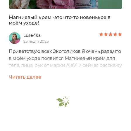
Магниевый крем -это что-то новенькое в
моём уходе!
Luse4ka
25 июля 2025
Приветствую всех Экоголиков Я очень рада,что
в моём уходе появился Магниевый крем для
тела, лица, рук от марки AleVi и сейчас расскажу
почему именно такой крем просто необходим
Читать далее
каждой из нас Из-за нехватки
этого минерала могут быть серьёзные
проблемы с организмом,поэтому рекомендую
задуматься о себе и своих близких и вот
некоторая информация для
размышленияМагний...