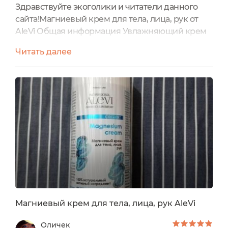
Здравствуйте экоголики и читатели данного
сайта!Магниевый крем для тела, лица, рук от
AleVi Общая информация Увлажняющий крем
для тела с магнием и растительными
Читать далее
экстрактами увлажняет и питает кожу, снимает
боль и спазм в мышцах, оказывает
сосудорасширяющее действие, стимулирует
кровообращение, блокирует нервно-
мышечные импульсы. Магний, входящий в
состав крема, способствует расслаблению
мускулатуры...
Магниевый крем для тела, лица, рук AleVi
Оличек