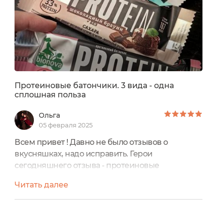
Протеиновые батончики. 3 вида - одна
сплошная польза
Ольга
05 февраля 2025
Всем привет ! Давно не было отзывов о
вкусняшках, надо исправить. Герои
сегодняшнего отзыва - протеиновые
батончики в 3 разных вкусах. Соленый крем-
Читать далее
ирис Малиновый мильфей Шоколадный
брауниВсе батончики Bionova®, весом 50 гр. И
стоят около 125 р Их объединяет красивый