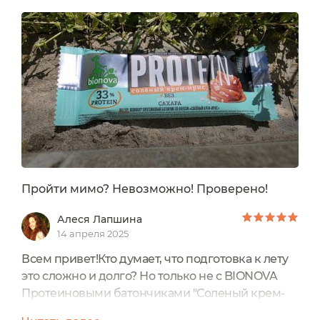
батончики от бренда Bionova и один из моих
самых любимых - со вкусом "соленый крем-
ирис".Упаковка у этого батончика из плотной
фольги. Дизайн яркий...
Пройти мимо? Невозможно! Проверено!
Алеся Лапшина
14 апреля 2025
Всем привет!Кто думает, что подготовка к лету
это сложно и долго? Но только не с BIONOVA
Протеиновыми батончиками "Соленый крем-
ирис". УпаковкаУпаковкой батончика служит