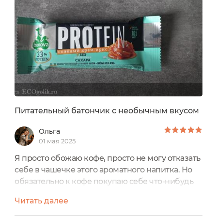
Питательный батончик с необычным вкусом
Ольга
01 мая 2025
Я просто обожаю кофе, просто не могу отказать
себе в чашечке этого ароматного напитка. Но
обязательно к кофе покупаю себе что-нибудь
сладенькое. Естественно, хочется, чтобы было
Читать далее
не только вкусно, но и полезно.Идеальной
находкой для меня стали протеиновые