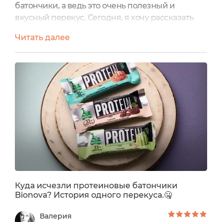
батончики, а ведь это очень полезный и
вкусный перекус. Сегодня, я хочу рассказать
о Протеиновом батончик со вкусом "Соленый
Читать далее
крем-ирис" от бренда Bionova. Продукт
находится в плёночной упаковке с очень
классным дизайном.На обратной стороне
упаковки и сбоку находится текст со всей
необходимой информацией о
батончике.Оформление продукта и здесь
выглядит отлично....
Куда исчезли протеиновые батончики
Bionova? История одного перекуса.🤐
Валерия