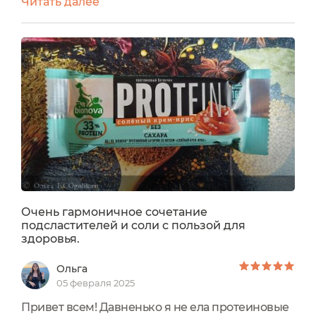
Читать далее
пластиковая этикетка РР5 - полностью
перерабатываемая. В левом углу лицевой части
- брендированная картинка. На этикетку
нанесена информация на нескольких языках.
Масса нетто - 50 грамм.СоставПротеиновый
комплекс (концентрат сывороточного...
Очень гармоничное сочетание
подсластителей и соли с пользой для
здоровья.
Ольга
05 февраля 2025
Привет всем! Давненько я не ела протеиновые