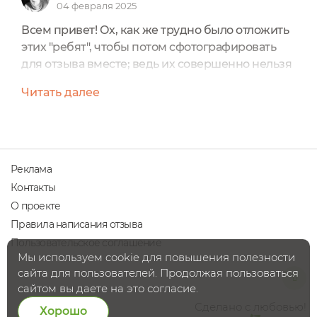
04 февраля 2025
Всем привет! Ох, как же трудно было отложить
этих "ребят", чтобы потом сфотографировать
для отзыва вместе; ведь их совершенно нельзя
оставить без присмотра, т.к. они таинственным
Читать далее
способом все время куда-то исчезают. Ровно,
как в детской считалочке про десять негритят:
не успеешь и глазом моргнуть, как одного уже
стащили, второго сразу съели, а третьего куда-
то спрятали... Конечно, скажут Экоголики,...
Реклама
Контакты
О проекте
Правила написания отзыва
Пользовательское соглашение
Мы используем cookie для повышения полезности
сайта для пользователей. Продолжая пользоваться
сайтом вы даете на это согласие.
Сделано с любовью!
Хорошо