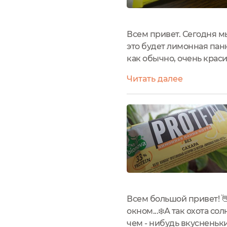
Всем привет. Сегодня мы
это будет лимонная панн
как обычно, очень краси
полезный продукт и все
Читать далее
помогут такие батончики,
Всем большой привет! 👋
окном...❄️А так охота с
чем - нибудь вкусненьк