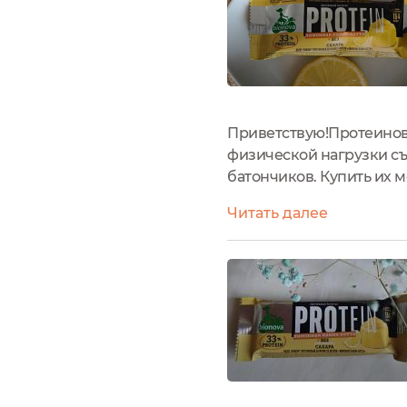
Приветствую!Протеиновы
физической нагрузки с
батончиков. Купить их м
батончика яркая и, само
Читать далее
следующая (в процентах 