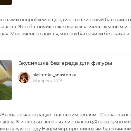
 с вами попробуем ещё один протеиновый батончик от "
а-кота. Этот батончик тоже оказался очень вкусным и 
вая. Мне очень нравится, что эти батончики без сахара
м рекомендуется снижать его потребление. Тем, кто за
...
Вкусняшка без вреда для фигуры
slastenka_snastenka
26 апреля 2025
Весна не часто радует нас своим теплом... Снова похоло
олнышка ☀ и первых зелёных листочков 🌿Хорошо, что м
им в такую погоду Например, протеиновым батончиком