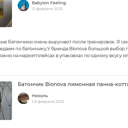
Babylon Feeling
21 февраля 2025
е батончики очень выручают после тренировок. Я сама
ъедаем по батончику.У бренда Bionova большой выбор
ожно на маркетплейсах в упаковках по одному вкусу ил
е главное, перерабатываемая.Масса батончика 50 г и е
указана доля...
Батончик Bionova лимонная панна-котт
Николь
09 февраля 2025