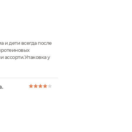
 и дети всегда после
 протеиновых
и ассорти.Упаковка у
го пищевая ценность
а.