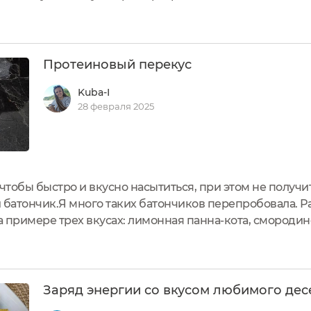
- котта Оформление у продукта аппетитное и так хочет
тличный, натуральный...
Протеиновый перекус
Kuba-I
28 февраля 2025
 чтобы быстро и вкусно насытиться, при этом не получ
батончик.Я много таких батончиков перепробовала. Р
на примере трех вкусах: лимонная панна-кота, смородин
го же бренд выпустил десять различных вкусов проте
овинок. Раньше...
Заряд энергии со вкусом любимого дес