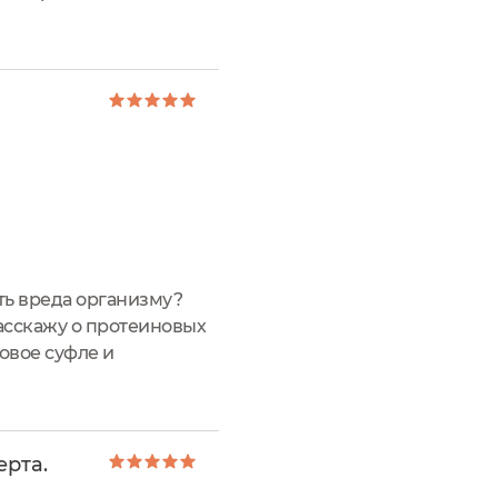
ся поскорее его
ить вреда организму?
асскажу о протеиновых
овое суфле и
иновых батончиков.
ерта.