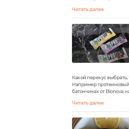
BionovaЛимонная панна 
Читать далее
открыть.Состав просто о
Какой перекус выбрать,
Например протеиновый 
батончиках от Bionova 
шоколадный брауни. Все
Читать далее
Кстати, это одна из их н