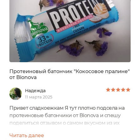
нежным ароматом пралине. Этот батончик станет
вашим идеальным партнером во время
тренировок или просто как здоровая закуска в
течение дня.
Протеиновый батончик "Кокосовое пралине"
от Bionova
Надежда
11 марта 2025
Привет сладкоежкам Я тут плотно подсела на
протеиновые батончики от Bionova и спешу
поделиться отзывом о самом вкусном из их
большого выбора:"Кокосовое пралине"Цена -
Читать далее
125 рублей.Масса - 50 г.Условия хранения: при