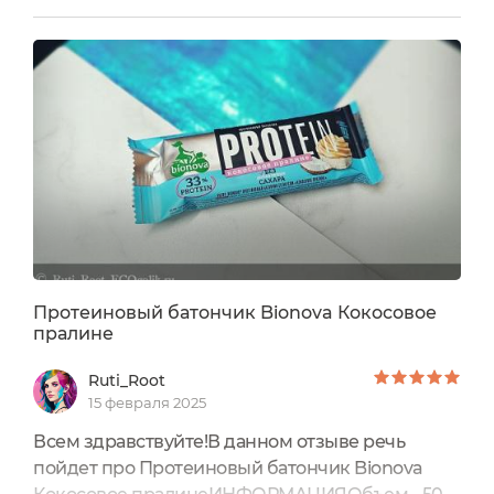
температуре не более 25 ºС и относительной
влажности воздуха не более 75 %.Срок
годности: 1 год, при открытии упаковки - 1
минута Шучу, такая вкусняшка съедается даже
быстрее чем за минуту)))...
Протеиновый батончик Bionova Кокосовое
пралине
Ruti_Root
15 февраля 2025
Всем здравствуйте!В данном отзыве речь
пойдет про Протеиновый батончик Bionova