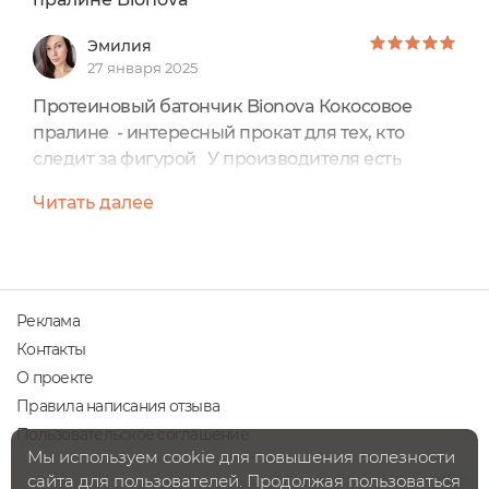
Эмилия
27 января 2025
Протеиновый батончик Bionova Кокосовое
пралине - интересный прокат для тех, кто
следит за фигурой У производителя есть
несколько разных вкусов, есть из чего выбрать!
Читать далее
нет сахара с составе Вес 50 грамм В составе 33%
протеина Цена 125 рублей В 1 батончике менее
170 ккалНизкое содержание
углеводов Батончик плотный по текстуре, даже
более чем , немного Суховат Но жуется легко,
Реклама
приятный на вкус. Но!...
Контакты
О проекте
Правила написания отзыва
Пользовательское соглашение
Мы используем cookie для повышения полезности
сайта для пользователей. Продолжая пользоваться