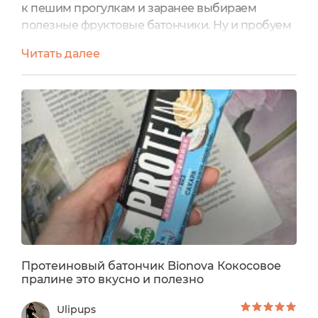
к пешим прогулкам и заранее выбираем
полезные фруктовые батончики. Ну и пробуем
один-другой, чтобы знать, то ли купили, что
Читать далее
надо. Сейчас до отпуска пока далеко, зато есть
время попробовать новинку марки Bionova -
протеиновые батончики. В линейке их целых
десять, у каждого вида свой цвет упаковки, на
которой нарисовано какое-нибудь лакомство
из модной...
Протеиновый батончик Bionova Кокосовое
пралине это вкусно и полезно
Ulipups