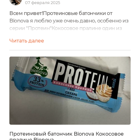
07 февраля 2025
Всем привет!Протеиновые батончики от
Bionova я люблю уже очень давно, особенно из
серии "Протеин"Кокосовое пралине один из
любимых вкусов и про него и хочу написать
Читать далее
отзыв свой.Главное преимущество - это, что тут
вообще нет сахара, очень мало углеводов, а еще
батончик совсем не калорийный, хотя сытный
очень.В составе протеина целых 33%!
Состав:Протеиновый комплекс (концентрат
сывороточного белка, концентрат...
Протеиновый батончик Bionova Кокосовое
пралине Bionova