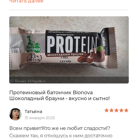
Читать далее
РоссияОФОРМЛЕНИЕ УПАКОВКИ:Батончик
находится в черно-бежевой упаковке.
Оформление приятное.ОБЕЩАНИЯ
ПРОИЗВОДИТЕЛЯ:Протеиновый батончик
Bionova® Шоколадный брауни станет
идеальным выбором для тех, кто следит за
своим здоровьем и питанием. Батончик...
Протеиновый батончик Bionova
Шоколадный брауни - вкусно и сытно!
Татьяна
31 января 2025
Всем привет!Кто же не любит сладости!?
Скажем так, я отношусь к ним достаточно