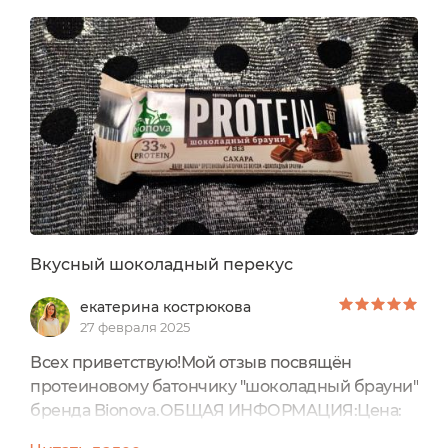
3 вкуса, которые мне приглянулись для
стартовой дегустации нового для меня
бренда:1) шоколадный брауни2) соленый крем-
ирис3) ореховый шоко-муссНа самом деле,...
Вкусный шоколадный перекус
екатерина кострюкова
27 февраля 2025
Всех приветствую!Мой отзыв посвящён
протеиновому батончику "шоколадный брауни"
бренда Bionova.ОБЩАЯ ИНФОРМАЦИЯ:Цена:
125 рублейОбъем: 50 граммПроизводитель: