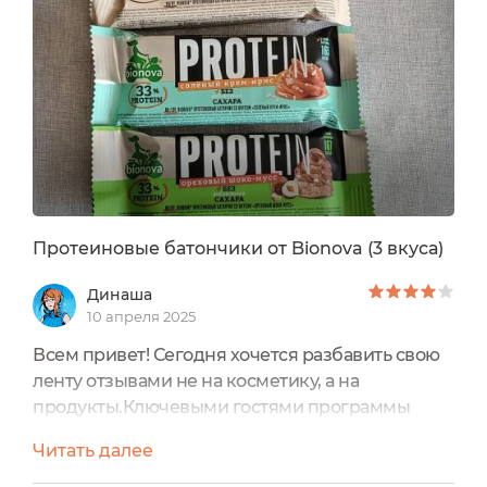
Протеиновые батончики от Bionova (3 вкуса)
Динаша
10 апреля 2025
Всем привет! Сегодня хочется разбавить свою
ленту отзывами не на косметику, а на
продукты.Ключевыми гостями программы
стали 3 батончика от "bionova", которые мы и
Читать далее
будем обозревать.В линейке бренда
представлены 10 разных вкусов.На пробу взяла