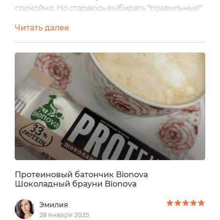
спокойно. Но стараюсь выбирать "правильные"
сладости. В этом отзыве хочу поделиться
Читать далее
мнением о протеиновом батончике Bionova
«Шоколадный брауни». Купить можно на
официальном сайте, можно и на
маркетплейсахЭнергетическая ценность
калории (на 100 гр.) - 167 ккал.Вес: 50
грамм.Информация от
производителя:Протеиновый батончик...
Протеиновый батончик Bionova
Шоколадный брауни Bionova
Эмилия
28 января 2025