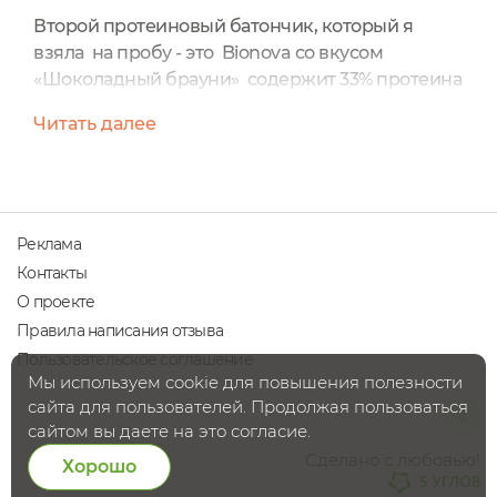
Второй протеиновый батончик, который я
взяла на пробу - это Bionova со вкусом
«Шоколадный брауни» содержит 33% протеина
в составе Не содержит сахара Вес 50 грамм В
Читать далее
одном батончике всего 160 калорий Низкое
содержание углеводовЦена 125 рублей для
меня, как не занимающего в зале человека, но
следящей за своим весом - это классный и
вкусный продукт , которым я заменяю сладости
Реклама
к чаю или кофе Около...
Контакты
О проекте
Правила написания отзыва
Пользовательское соглашение
Мы используем cookie для повышения полезности
сайта для пользователей. Продолжая пользоваться
сайтом вы даете на это согласие.
Сделано с любовью!
Хорошо