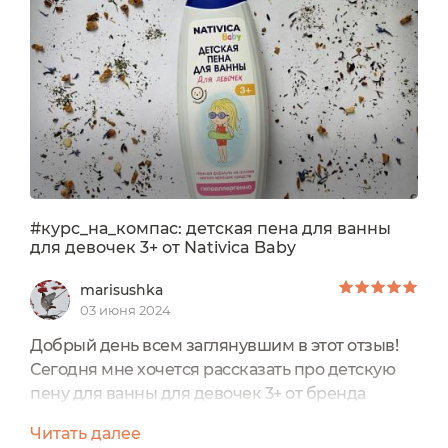
#курс_на_компас: детская пена для ванны
для девочек 3+ от Nativica Baby
marisushka
03 июня 2024
Добрый день всем заглянувшим в этот отзыв!
Сегодня мне хочется рассказать про детскую
пену для ванны для девочек 3+ от бренда
Nativica и из их детской серии «Baby».Пену я
Читать далее
получила в подарок, но деток у нас пока нет и