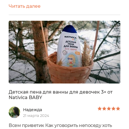
для детей, где я выбрала в том числе и
Читать далее
ДЕТСКУЮ ПЕНУ ДЛЯ ВАННЫ ДЛЯ ДЕВОЧЕК (с
ароматом кокоса). Выполнена она из твёрдого
белого пластика с синей крышкой - флип-топ.
Дизайн у пены детский, с девчулей - плавчихой.
С обратной стороны присутствует информация
о средстве....
Детская пена для ванны для девочек 3+ от
Nativica BABY
Надежда
21 марта 2024
Всем приветик Как уговорить непоседу хоть