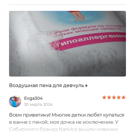
ванны тоже, поэтому использовать по прямому
назначению не получилось бы. Как же быть?
Можно, конечно, подарить тому, у кого ванна
есть, но я уже открыла крышку и послушала
аромат... Он...
Воздушная пена для девчуль👧
Evga304
30 марта 2024
Всем приветики! Многие детки любят купаться
в ванне с пеной, моя дочка не исключение. У
Сибирского бренда Nativica вышли новинки