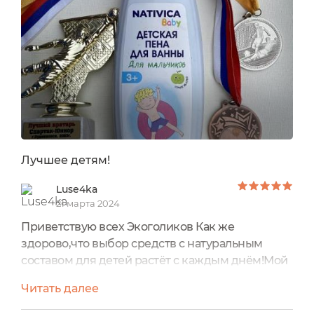
Лучшее детям!
Luse4ka
21 марта 2024
Приветствую всех Экоголиков Как же
здорово,что выбор средств с натуральным
составом для детей растёт с каждым днём!Мой
сыночек,как и я любит экспериментировать и
Читать далее
знакомиться с новыми средствами,в этот раз
мы решили попробовать Детскую пену для