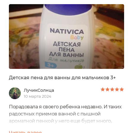
ванны для мальчиков от марки Nativica 3+
Минималистичный состав
средствNativica Baby 3+ на 100% натуралени...
Детская пена для ванны для мальчиков 3+
ЛучикСолнца
10 марта 2024
Порадовала я своего ребенка недавно. И таких
радостных приемов ванной с пышной
ароматной пенкой у него еще будет много,
ведь это большой флакон, 430 мл Детской пены
Читать далее