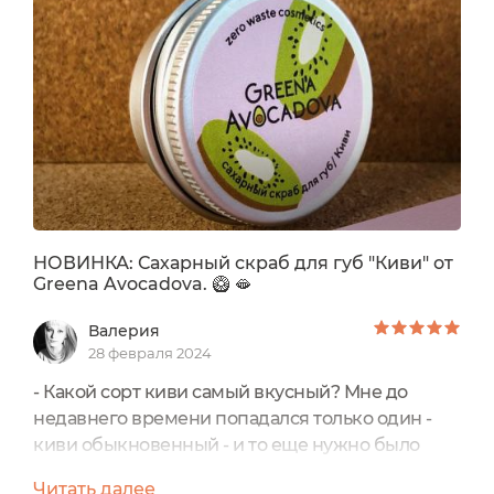
не была так близко знакома, но очень много
слышала положительных отзывов. Решила
купить себе!)Хочу обратить внимание...
НОВИНКА: Сахарный скраб для губ "Киви" от
Greena Avocadova. 🥝 🫦
Валерия
28 февраля 2024
- Какой сорт киви самый вкусный? Мне до
недавнего времени попадался только один -
киви обыкновенный - и то еще нужно было
"нащупать" подходящие, в меру мягкие и
Читать далее