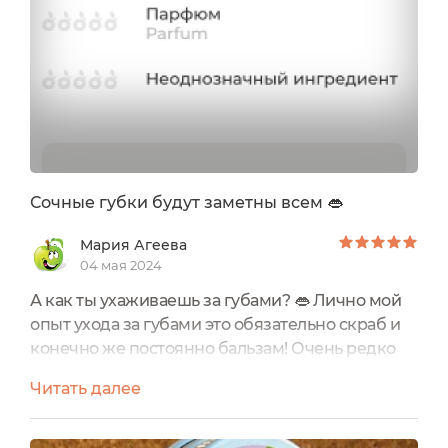
Сочные губки будут заметны всем 👄
Мария Агеева
04 мая 2024
А как ты ухаживаешь за губами? 👄 Лично мой
опыт ухода за губами это обязательно скраб и
конечно же постоянно бальзам! Очень редко
пользуюсь губными помадами а также
Читать далее
карандашами.Приобрела себе от торговой
марки Greena Avocadova Сахарный скраб для
губ "Киви", ранее с данным производителем я