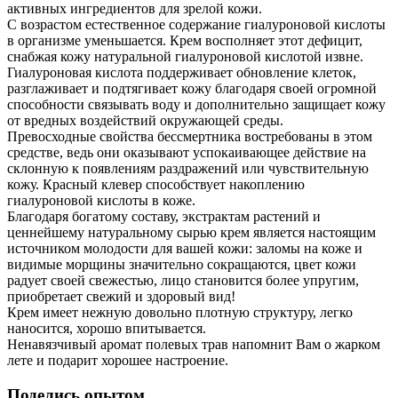
активных ингредиентов для зрелой кожи.
С возрастом естественное содержание гиалуроновой кислоты
в организме уменьшается. Крем восполняет этот дефицит,
снабжая кожу натуральной гиалуроновой кислотой извне.
Гиалуроновая кислота поддерживает обновление клеток,
разглаживает и подтягивает кожу благодаря своей огромной
способности связывать воду и дополнительно защищает кожу
от вредных воздействий окружающей среды.
Превосходные свойства бессмертника востребованы в этом
средстве, ведь они оказывают успокаивающее действие на
склонную к появлениям раздражений или чувствительную
кожу. Красный клевер способствует накоплению
гиалуроновой кислоты в коже.
Благодаря богатому составу, экстрактам растений и
ценнейшему натуральному сырью крем является настоящим
источником молодости для вашей кожи: заломы на коже и
видимые морщины значительно сокращаются, цвет кожи
радует своей свежестью, лицо становится более упругим,
приобретает свежий и здоровый вид!
Крем имеет нежную довольно плотную структуру, легко
наносится, хорошо впитывается.
Ненавязчивый аромат полевых трав напомнит Вам о жарком
лете и подарит хорошее настроение.
Поделись опытом