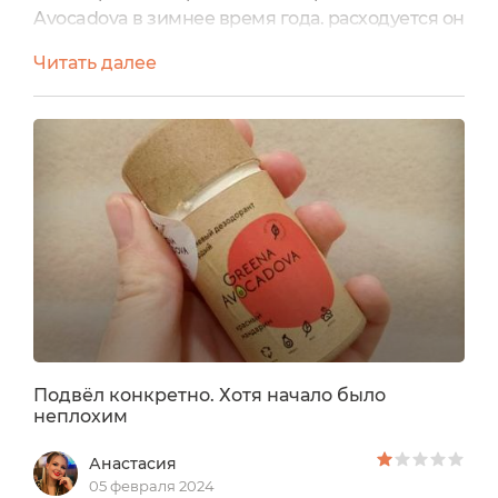
Avocadova в зимнее время года. расходуется он
экономично, думаю, что прекрасно успею им
Читать далее
воспользоваться и в летний жаркий период, в
который можно устроить ему дополнительную
проверку. Но на данный момент он ее проходит
стойко, уверенно защищая тело от
неприятного запаха пота, даже количество
выделяемого пота, как мне...
Подвёл конкретно. Хотя начало было
неплохим
Анастасия
05 февраля 2024