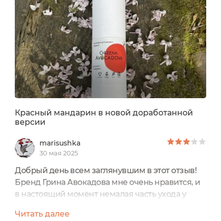
Красный мандарин в новой доработанной
версии
marisushka
30 мая 2025
Добрый день всем заглянувшим в этот отзыв!
Бренд Грина Авокадова мне очень нравится, и
в настоящий момент немалая часть ухода у
меня именно от них: шампунь, бальзам и маски
Читать далее
для волос, твёрдое умывание в виде пенки и