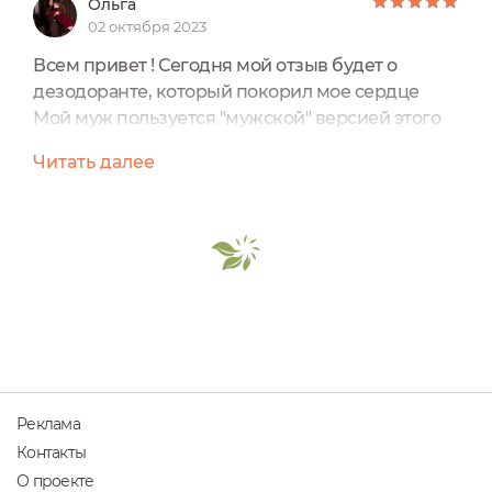
Ольга
02 октября 2023
Всем привет ! Сегодня мой отзыв будет о
дезодоранте, который покорил мое сердце
Мой муж пользуется "мужской" версией этого
дезодоранта на "постоянку", а я использовала
Читать далее
мужской дезик в дни полной запары, когда
надо работать как лошадка, а пахнуть как леди
Меня напрягал только яркий и стойкий аромат
у мужской версии (хоть аромат и очень
приятный, мне тяжело его долго "носить"), но
эффективность...
Реклама
Контакты
О проекте