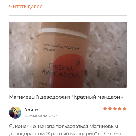
казалось бы, обычного продукта. Этот продукт
Читать далее
сочетает в себе защиту от неприятного запаха и
уход за кожей. Оформление дезодоранта
достояно внимания. Натуральность во всем.
Для извлечения дезодоранта необходимо
нажать на дно. И с первым разом у меня
возникли трудности. Дезодорант...
Магниевый дезодорант "Красный мандарин"
Эрика
14 февраля 2024
Я, конечно, начала пользоваться Магниевым
дезодорантом "Красный мандарин" от Greena