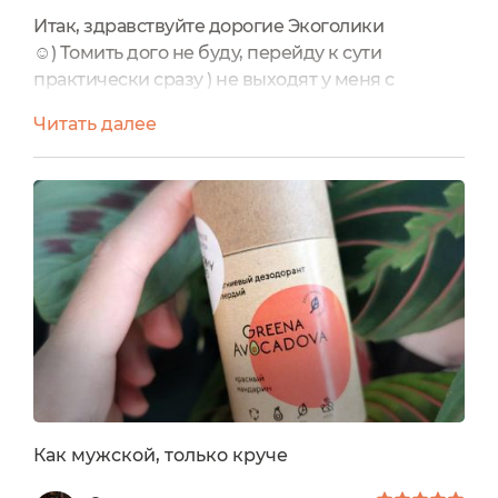
Итак, здравствуйте дорогие Экоголики
☺️) Томить дого не буду, перейду к сути
практически сразу ) не выходят у меня с
натуральными дезодорантами отношения, ну
Читать далее
никак. Пока ещё ни один из тех что пробовала
не сработал даже на 50%. Однако этот
дезодорант всё же сумел меня удивить Когда я
получила дезодорант мне понравилась его
упаковка и аромат. Упаковка на самом деле
заслуживает внимания. Это картонная...
Как мужской, только круче