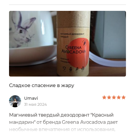
молочка, а также любимое мыло с ароматом
пиона, потому этот отзыв пишу с лёгкой
грустью, ведь дезодорант от производителя
также был одним из моих любимых
продуктов.Не так давно вышла обновлённая...
Сладкое спасение в жару
Umavi
31 мая 2024
Магниевый твердый дезодорант "Красный
мандарин" от бренда Greena Avocadova дает
необычные впечатления от использования,