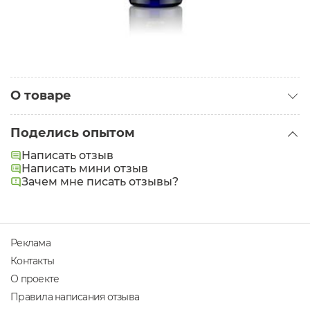
О товаре
Категория:
Сыворотки для лица
Поделись опытом
Проблемы:
Морщины
Написать отзыв
Задачи:
Написать мини отзыв
Увлажнение
,
Лифтинг
Зачем мне писать отзывы?
Реклама
Контакты
О проекте
Правила написания отзыва