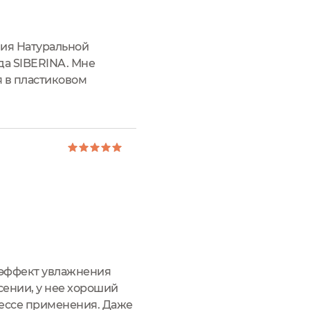
ния Натуральной
да SIBERINA. Мне
я в пластиковом
писанием продукта.
 эффект увлажнения
сении, у нее хороший
оцессе применения. Даже