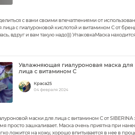
делиться с вами своими впечатлениями от использова
лица с гиалуроновой кислотой и витамином С от брен
сь, вдруг и вам такую надо))) УпаковкаМаска находитс
крышкой. На флакон нанесена этикетка с подробным о
зводителем предусмотрен...
Увлажняющая гиалуроновая маска для
лица с витамином С
Краса25
04 февраля 2024
луроновой маски для лица с витамином С от SIBERINA
мя просто зашкаливает. Маска очень приятна при нане
мягко ложится на кожу, хорошо впитывается в нее в пр