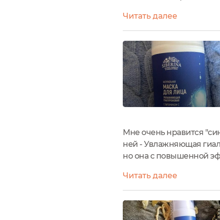
после удалять практичес
Читать далее
средства, смываю, помога
Мне очень нравится "си
ней - Увлажняющая гиал
но она с повышенной эфф
первые результаты пол
Читать далее
уже с первых трех прим