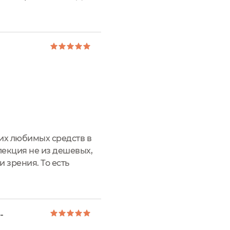
ании и на баночке
оих любимых средств в
лекция не из дешевых,
 зрения. То есть
ухода можно наблюдать
-