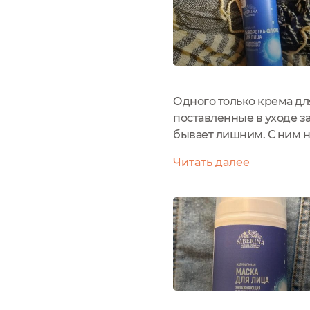
Одного только крема дл
поставленные в уходе за
бывает лишним. С ним 
крему я использую сыво
Читать далее
Siberina.Сыворотка стоит