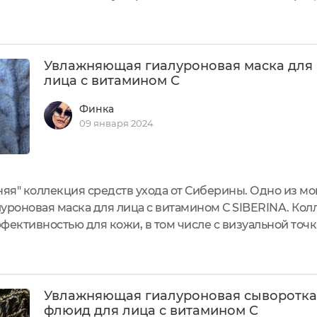
ки нечего. Но я все равно следую совету на сайте комп
я...
Увлажняющая гиалуроновая маска для
лица с витамином С
Финка
09 января 2024
няя" коллекция средств ухода от Сиберины. Одно из м
уроновая маска для лица с витамином С SIBERINA. Кол
ективностью для кожи, в том числе с визуальной точки
ожительные от применения синей коллекции средств 
енений...
Увлажняющая гиалуроновая сыворотка
флюид для лица с витамином С