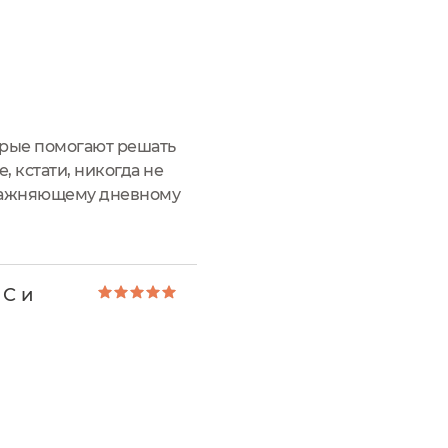
орые помогают решать
, кстати, никогда не
влажняющему дневному
C. Бренд
 С и