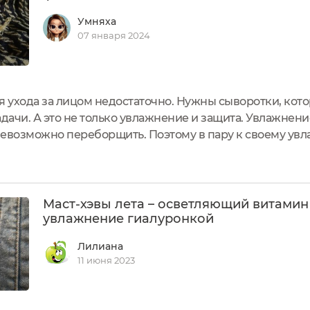
Умняха
07 января 2024
я ухода за лицом недостаточно. Нужны сыворотки, кот
дачи. А это не только увлажнение и защита. Увлажнение
невозможно переборщить. Поэтому в пару к своему у
ротку для лица с гиалуроновой кислотой и витамином 
 640 рублей....
Маст-хэвы лета – осветляющий витамин
увлажнение гиалуронкой
Лилиана
11 июня 2023