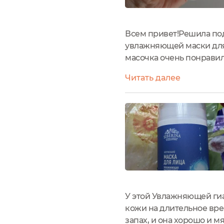
Всем привет!Решила по
увлажняющей маски для 
масочка очень понравила
флаконе с прозрачной 
Читать далее
Также отмечу, что прои
У этой Увлажняющей гиа
кожи на длительное вре
запах, и она хорошо и 