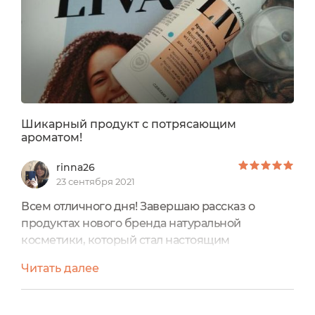
Шикарный продукт с потрясающим
ароматом!
rinna26
23 сентября 2021
Всем отличного дня! Завершаю рассказ о
продуктах нового бренда натуральной
косметики, который стал настоящим
открытием! В центре внимания - Крем ночной
Читать далее
питательный с пептидами LIVA.Объём:
30млСрок годности: 24 месяца. После вскрытия
использовать 6 месяцев.Цена: 1100