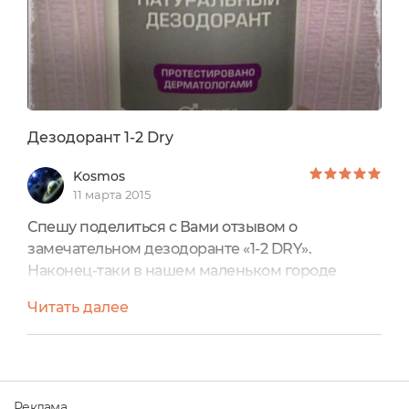
Дезодорант 1-2 Dry
Kosmos
11 марта 2015
Спешу поделиться с Вами отзывом о
замечательном дезодоранте «1-2 DRY».
Наконец-таки в нашем маленьком городе
открылась аптека, в которой появилась в
Читать далее
продаже косметика Weleda и там, рядышком со
всеми яркими коробочками скромно стоял
этот дезодорант, который я тут же заприметила.
Недели две я ходила вокруг да около. Стоил он
по меркам эко-косметики не дорого, 240 руб, а
Реклама