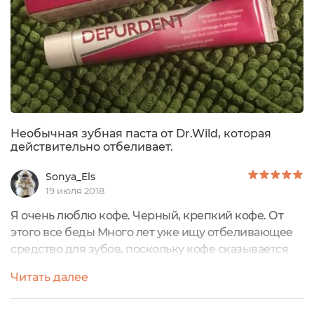
Необычная зубная паста от Dr.Wild, которая
действительно отбеливает.
Sonya_Els
19 июля 2018
Я очень люблю кофе. Черный, крепкий кофе. От
этого все беды Много лет уже ищу отбеливающее
средство для зубов, поскольку кофе сказывается
на состоянии эмали. Неожиданно по совету
Читать далее
знакомой открыла для себя швейцарскую
профессиональную косметику Доктор Вилд. Как я