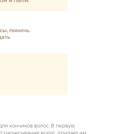
для кончиков волос. В первую
т расчесывание волос, придает им