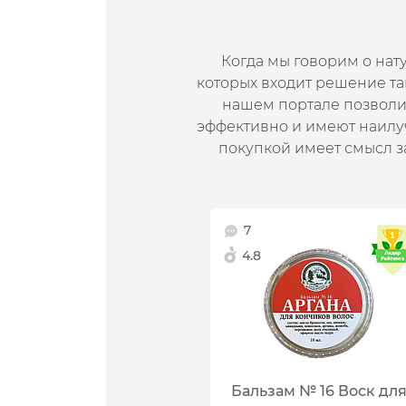
Когда мы говорим о нату
которых входит решение та
нашем портале позволит
эффективно и имеют наилуч
покупкой имеет смысл заг
7
4.8
Бальзам № 16 Воск дл