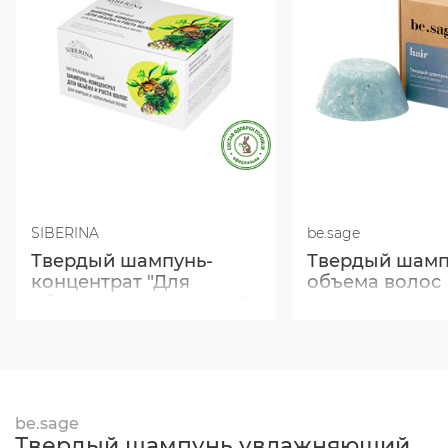
SIBERINA
be.sage
Твердый шампунь-
Твердый шамп
концентрат "Для
объема волос
объема и роста волос"
be.sage
Твердый шампунь увлажняющий