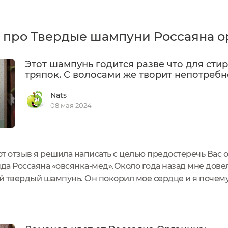
 про Твердые шампуни Россаяна о
Этот шампунь годится разве что для сти
тряпок. С волосами же творит непотребн
Nats
08 мая 2024
т отзыв я решила написать с целью предостеречь Вас о
да Россаяна «овсянка-мед».Около года назад мне дове
твердый шампунь. Он покорил мое сердце и я почему-
И как же я ошиблась.Последней каплей в чаше моей, к
шампуням...