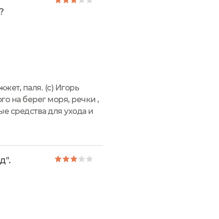
?
жет, паля. (с) Игорь
го на берег моря, речки ,
ые средства для ухода и
мпактного...
д".