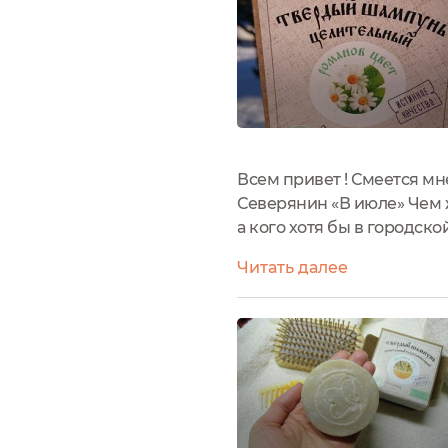
Всем привет ! Смеется мне
Северянин «В июле» Чем жа
а кого хотя бы в городско
как тяжело таскать с собо
Читать далее