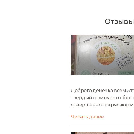
Отзывы
Доброго денечка всем.Это
твердый шампунь от брен
совершенно потрясающий 
твердые шампуни хороши. 
Читать далее
небезграничной любви к 