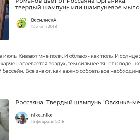
Романов цвет от Россаяна Органика:
твердый шампунь или шампуневое мыло
ВасилискА
12 июля 2018
 июль. Кивают мне поля. И облако - как тюль, И солнце ж
рче нагревается воздух, тем сильнее тянет к воде - ко
й бассейн. Все знают, как важно собрать все необходим
й этот багаж. Приходится подумать о подборе чего-то ко
Россаяна. Твердый шампунь "Овсянка-ме
nika_nika
16 февраля 2018