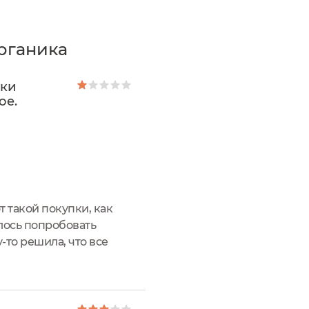
рганика
рки
ое.
т такой покупки, как
лось попробовать
то решила, что все
ак оказалось,