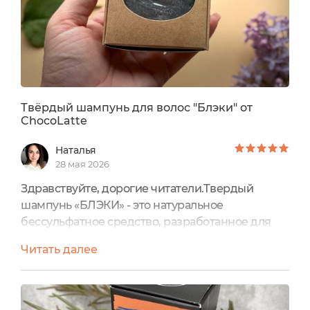
Твёрдый шампунь для волос "Блэки" от
ChocoLatte
Наталья
28 мая 2026
Здравствуйте, дорогие читатели.Твердый
шампунь «БЛЭКИ» - это натуральное
бессульфатное средство, разработанное для
качественного очищения нормальных,
Читать далее
комбинированных и склонных к жирности
волос. Шампунь идет в картонной коробочке,
на боковой поверхности сроки годности(белая
наклейка). Масса 65г, годен 24мес. На дне вся