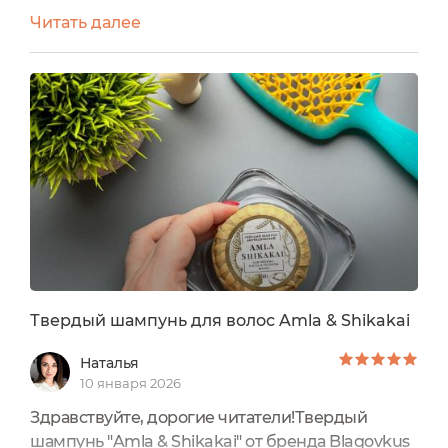
роста волос"доставляется шампунь в картонной
Читать далее
коробочке .Проклеен наклейкой с контролем
вскрытия стоимость шампуня 690
рублей Подходит для жирных и нормальных
волос Срок годности 1 год, после вскрытия
хранить не более 6 месяцев Вся информация о
продукте есть на коробке Миленький...
Твердый шампунь для волос Amla & Shikakai
Наталья
10 января 2026
Здравствуйте, дорогие читатели!Твердый
шампунь "Amla & Shikakai" от бренда Blagovkus