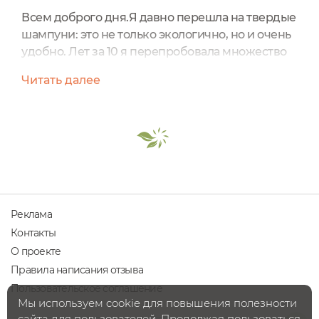
Всем доброго дня.Я давно перешла на твердые
шампуни: это не только экологично, но и очень
удобно. Лет за 10 я перепробовала множество
твердых шампуней. Очередной шампунь,
Читать далее
который я решила приобрести - это
натуральный твердый шампунь-концентрат
"Для объема и роста волос" для жирных и
нормальных волос от SIBERINA. В этом отзыве я
расскажу свои впечатления от использования
средства. Шампунь пришел в...
Реклама
Контакты
О проекте
Правила написания отзыва
Пользовательское соглашение
Мы используем cookie для повышения полезности
сайта для пользователей. Продолжая пользоваться