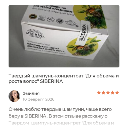
Упаковка -Шампунь был упакован в картонную
коробочку. На упаковке есть контроль
вскрытия в виде круглой наклейки. На одной
из сторон упаковки указан срок годности,
условия...
Твердый шампунь-концентрат "Для объема и
роста волос" SIBERINA
Эмилия
10 февраля 2026
Очень люблю твердые шампуни, чаще всего
беру в SIBERINA. В этом отзыве расскажу о
Твердом шампунь-концентрат "Для объема и