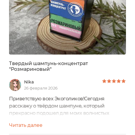
потребительская информация:Твердый
шампунь создан исключительно на основе
мягких...
Твердый шампунь-концентрат
"Розмариновый"
Nika
26 февраля 2026
Приветствую всех Экоголиков!Сегодня
расскажу о твёрдом шампуне, который
прекрасно подошел для моих волнистых
волос.Твердый шампунь-концентрат
Читать далее
"Розмариновый" Изготовитель: Мастерская
Олеси Мустаевой.Цена: 550 руб. Объем: 70 гр.-