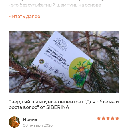
- это безсульфатный шампунь на основе
аюрведических порошков Амлы и Шикакай,
Читать далее
для объёма, роста и густоты волос.Он подойдет
для тонких волос, для обладательниц темных и
русых волос. Придает заметный и ощутимый
объем и густоту, способствует длительному
сохранению чистоты кожи головы, сокращая
частоту использования шампуня....
Твердый шампунь-концентрат "Для объема и
роста волос" от SIBERINA
Ирина
08 января 2026