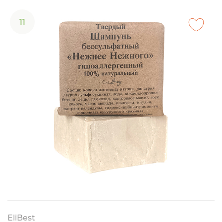
11
EliBest