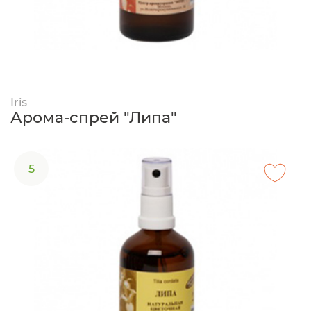
Iris
Арома-спрей "Липа"
5