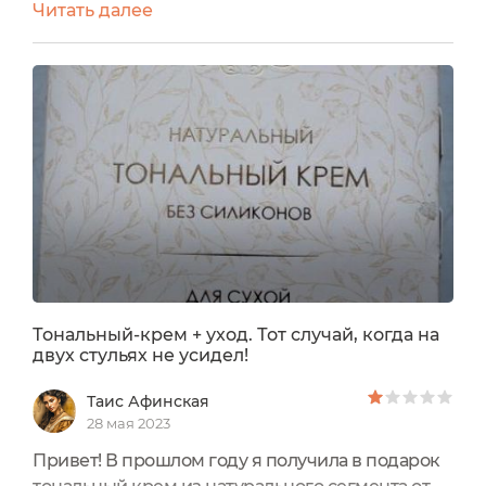
Читать далее
минимум прыщей. Однако, для меня лично,
тональный крем является не столько
средством маскировки, сколько защитой от
внешнего воздействия окружающей среды.
Поэтому я не ищу в нём сильно плотное
покрытие, скорее наоборот.Моё новое
знакомство в...
Тональный-крем + уход. Тот случай, когда на
двух стульях не усидел!
Таис Афинская
28 мая 2023
Привет! В прошлом году я получила в подарок