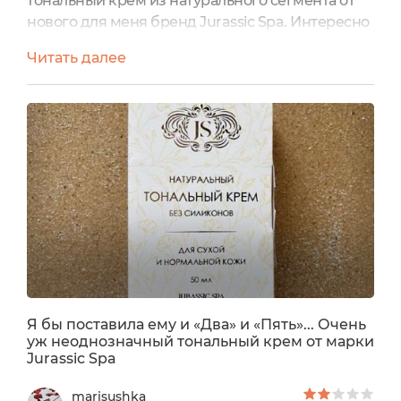
тональный крем из натурального сегмента от
нового для меня бренд Jurassic Spa. Интересно
было ознакомиться с составом, который не
Читать далее
содержит силиконов и нефтепродуктов, а
пигменты у него только натуральные. Хотела
понять, как у него будет с перекрытием, со
стойкостью, не липнет ли он и т.д. Он мне сразу
показался неоднозначным, я долгое время с
ним экспериментировала,...
Я бы поставила ему и «Два» и «Пять»... Очень
уж неоднозначный тональный крем от марки
Jurassic Spa
marisushka