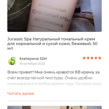
Jurassic Spa Натуральный тональный крем
для нормальной и сухой кожи, бежевый, 50
мл
Екатерина 32М
18 октября 2023
Всем привет! Мне очень нравятся ВВ крема, за
счёт всегда лёгкой текстуры. Очень удобно
пользоваться в любое время года. Сегодня хочу
рассказать о новом для меня тональном креме
Читать далее
с лёгкой текстурой, больше напоминающий ВВ
крем. Натуральный тональный крем для
нормальной и сухой кожи лица Jurassic