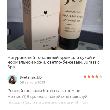
spaКупить можно на любом плей
маркете. Цена: 664 рубляОбъём: 50 млТон:
бежевыйТип кожи: для нормальной и...
Натуральный тональный крем для сухой и
нормальной кожи, светло-бежевый, Jurassic
Spa
Svetalisa_bb
08 августа 2023
Ровный тон кожи Кто из нас о нём не
мечтает?)В целом, с кожей мне пожалуй
повезло (если не считать аллергию) - тон
действительно чаще всего ровный и при этом