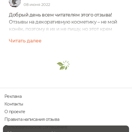
08 июня 2022
Добрый день всем читателям этого отзыва!
Отзывы на декоративную косметику – не мой
конёк, поэтому я их и не пишу, но этот крем
вызвал столько эмоций, что захотелось о нём
Читать далее
написать. По этой же причине отзыв получился
очень длинным, и я разбила его на разделы, и
надеюсь, что, возможно, для кого-то этот отзыв
окажется полезным, а кто-то не совершит
ненужную покупку. Возможно, фотографии в
отзыве не всем...
Реклама
Контакты
О проекте
Правила написания отзыва
Пользовательское соглашение