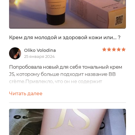
Крем для молодой и здоровой кожи или... ?
Oliko Volodina
25 января 2024
Попробовала новый для себя тональный крем
JS, которому больше подходит название BB
crème.Привлекло, что он не содержит
силиконов У него светлый оттенок, который не
Читать далее
выбеливаетМожно использовать
самостоятельно как BB или как праймер под
другой тонМного положительных отзывовВ
целом, крем мне понравился и выполняет свои
обещания, но если есть «проблемки» с кожей,
то, данный BBне все скрывает (что и не...