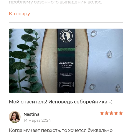
проблему сезонного выпадения волос.
Пользуюсь ей весной и осенью, курсами,
К товару
эффект накопительный. Примерно через 1,5 - 2
месяца результат заметен - сыворотка заметно
укрепляет корни волос, увлажняет кожу
головы, ускоряет рост волос.
Средством очень легко пользоваться - наношу
по проборам и оставляю на ночь, утром мою
волосы. Сыворотка кремообразная, текстура
лёгкая, не жирная, впитывается быстро. Аромат
очень яркий, мне нравится.
Также использую для ухода за бровями.
Сыворотка выпускается в объёмах 70 и 120 мл.
Очень рекомендую!
Мой спаситель! Исповедь себорейника =)
Nastina
14 марта 2024
Когда мучает перхоть, то хочется буквально