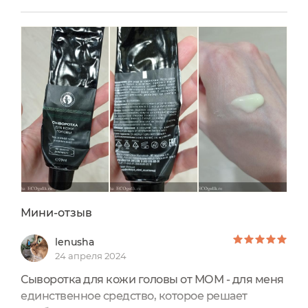
сердечко с первого применения
Признаюсь честно я совсем не уделяю
внимания коже головы,помыла шампунем и
думаю,что этого достаточно,но прочитав
большое количество отзывов...
Мини-отзыв
lenusha
24 апреля 2024
Сыворотка для кожи головы от МОМ - для меня
единственное средство, которое решает