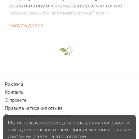
лезть на стену и использовать уже что только
можно, лишь бы этот неприятный зуд и
шелушения исчезли из твоей жизни. Да и к
Читать далее
тому же, хочется сгореть от стыда, когда на
твоих плечах «белый снег», и волосы все в этих
белых хлопьях, хоть не выходи в люди
никуда.Проблема перхоти у меня возникает
периодически. И когда я жила в маленьком
городке, как только там...
Реклама
Контакты
О проекте
Правила написания отзыва
Пользовательское соглашение
Мы используем cookie для повышения полезности
сайта для пользователей. Продолжая пользоваться
сайтом вы даете на это согласие.