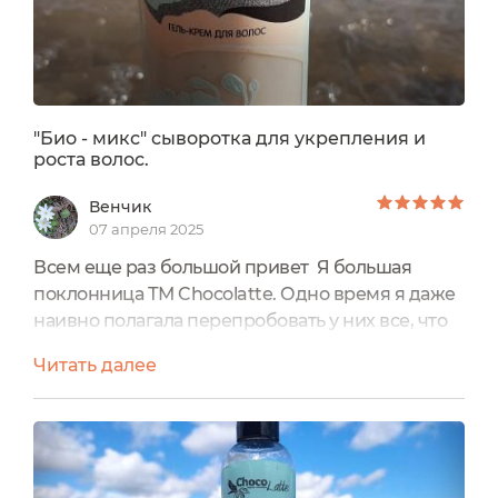
"Био - микс" сыворотка для укрепления и
роста волос.
Венчик
07 апреля 2025
Всем еще раз большой привет Я большая
поклонница ТМ Chocolattе. Одно время я даже
наивно полагала перепробовать у них все, что
есть для лица и тела Но тут посыпали новинки
Читать далее
одна за другой и я оставила эту безнадежную
мысль))) Я очень люблю сыворотки у марки, это
старые воины у Chocolatte и все же спустя уже
лет пять, я их также уважаю и люблю, не смотря
на множество появившихся новинок для