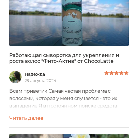
волос....
Работающая сыворотка для укрепления и
роста волос "Фито-Актив" от ChocoLatte
Надежда
29 августа 2024
Всем приветик Самая частая проблема с
волосами, которая у меня случается - это их
выпадение Я в постоянном поиске средств,
которое поможет эту проблему остановить,
Читать далее
укрепить и стимулировать на месте выпавших
РОСТ более крепких и здоровых волос. Уже на
протяжении 2-х месяцев пользуюсь