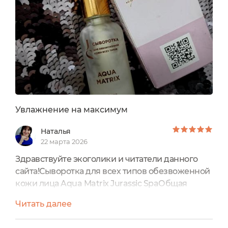
После регулярного применения лицо выглядит
более свежим, тон выравнивается, а мелкие
морщинки, вызванные сухостью, становятся
менее заметными.
Увлажнение на максимум
Наталья
22 марта 2026
Здравствуйте экоголики и читатели данного
сайта!Сыворотка для всех типов обезвоженной
кожи лица Aqua Matrix Jurassic SpaОбщая
информацияСыворотка подходит для
Читать далее
обезвоженной кожи всех типов, в том числе
для комбинированной и жирной. В качестве