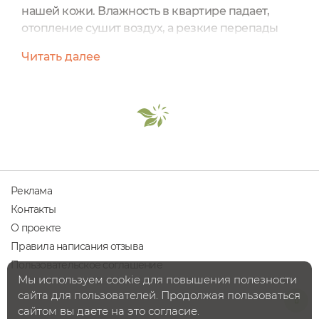
нашей кожи. Влажность в квартире падает,
отопление сушит воздух, а резкие перепады
температуры делают кожу уязвимой. В таких
Читать далее
условиях нарушается работа естественного
защитного барьера кожи — гидролипидной
мантии. Чтобы избежать сухости, повышенной
чувствительности и тусклого оттенка кожи,
необходимо подключать дополнительные
активные уходовые средства. Я...
Реклама
Контакты
О проекте
Правила написания отзыва
Пользовательское соглашение
Мы используем cookie для повышения полезности
сайта для пользователей. Продолжая пользоваться
сайтом вы даете на это согласие.