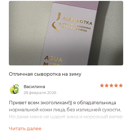
жировых компонентов выступают сквалан и
фосфолипиды, которые необходимы для
восстановления эпидермального барьера и
которых часто не хватает даже жирной коже. ...
Отличная сыворотка на зиму
Василина
28 февраля 2026
Привет всем экоголикам!)) я обладательница
нормальной кожи лица, без излишней сухости.
Но даже меня не щадит зима и морозный ветер
на улице, брр)Зимой всегда увлажняю кожу
Читать далее
лица, стараясь найти средства, которые будут