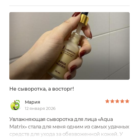
быстро впитываться, при этом обладать
напитывающим и действующим эффектомДля
меня таким средством оказалась сыворотка
Aqua Matrix от JS Она имеет приятный запах,
который некоторое...
Не сыворотка, а восторг!
Мария
12 января 2026
Увлажняющая сыворотка для лица «Aqua
Matrix» стала для меня одним из самых удачных
средств для ухода за обезвоженной кожей. У