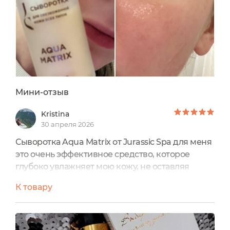
Мини-отзыв
Kristina
30 апреля 2026
Сыворотка Aqua Matrix от Jurassic Spa для меня
это очень эффективное средство, которое
глубоко увлажняет мою кожу, не оставляя
липкости. Сразу после нанесения ощущается
К товару
приятная свежесть, кожа становится более
мягкой и гладкой. Текстура лёгкая, гелевая,
быстро впитывается, не оставляя жирного
блеска.