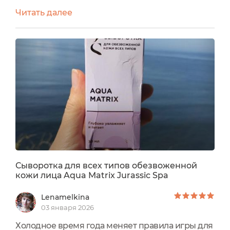
меня очень сухая кожа, которая часто выглядит
Читать далее
тусклой, реагирует на перепады температуры и
быстро теряет влагу, поэтому я особенно
внимательно подхожу к выбору сывороток. Эта
сыворотка приятно удивила меня уже с первых
применений и полностью оправдала свои
обещания по интенсивному...
Сыворотка для всех типов обезвоженной
кожи лица Aqua Matrix Jurassic Spa
Lenamelkina
03 января 2026
Холодное время года меняет правила игры для