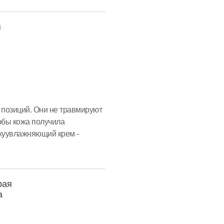
я
 позиций. Они не травмируют
тобы кожа получила
куувлажняющий крем -
рая
а