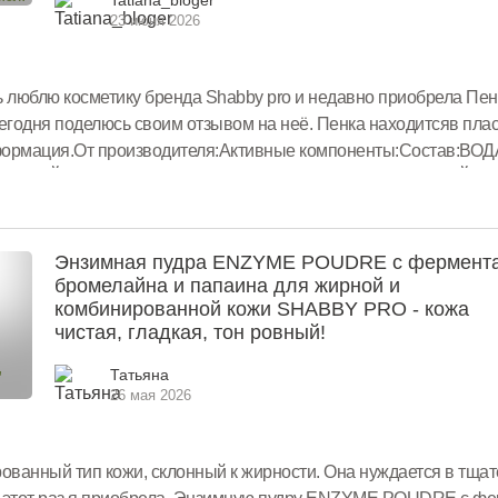
23 июня 2026
 люблю косметику бренда Shabby pro и недавно приобрела Пен
 сегодня поделюсь своим отзывом на неё. Пенка находитсяв пл
формация.От производителя:Активные компоненты:Состав:В
ТСКОЙ, ГЛИЦЕРИН, ЛАУРИЛ ГЛЮКОЗИД, БЕНЗИЛОВЫЙ СПИР
Энзимная пудра ENZYME POUDRE с фермент
бромелайна и папаина для жирной и
комбинированной кожи SHABBY PRO - кожа
чистая, гладкая, тон ровный!
Татьяна
26 мая 2026
ованный тип кожи, склонный к жирности. Она нуждается в тща