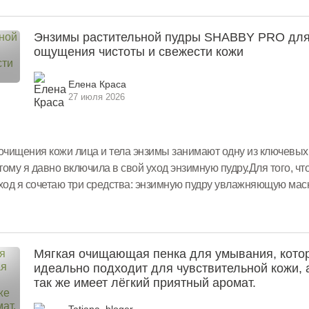
Энзимы растительной пудры SHABBY PRO дл
ощущения чистоты и свежести кожи
Елена Краса
27 июля 2026
очищения кожи лица и тела энзимы занимают одну из ключевых
тому я давно включила в свой уход энзимную пудру.Для того, ч
од я сочетаю три средства: энзимную пудру увлажняющую мас
ищение это основа ухода за кожей, то начну с энзимной...
Мягкая очищающая пенка для умывания, кото
идеально подходит для чувствительной кожи, 
так же имеет лёгкий приятный аромат.
Tatiana_bloger