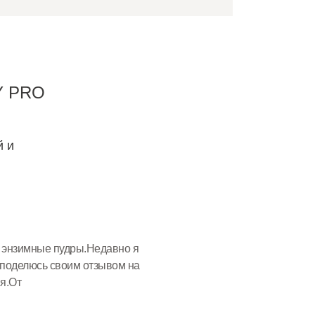
Y PRO
й и
ь энзимные пудры.Недавно я
я поделюсь своим отзывом на
я.От
Я, КАОЛИН,...