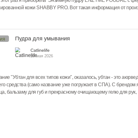
В этот раз я приобрела Энзимную пудру ENZYME POUDRE с фе
нированной кожи SHABBY PRO. Вот такая информация от прои
рментами бромелаина ипапаина SHABBY professional. Глубоко о
Пудра для умывания
Catlinelife
20 мая 2026
ние "Убтан для всех типов кожи", оказалось, убтан - это аюрве
 средства (само название уже погружает в СПА). С брендом 
ца, бальзаму для губ и прекрасному очищающему гелю для рук,
.Самым главным преимуществом для меня является...