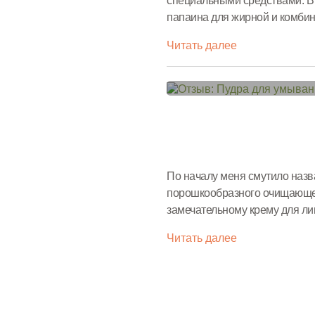
специальными средствами. 
папаина для жирной и комби
косметическая энзимная с фе
Читать далее
По началу меня смутило назва
порошкообразного очищающего
замечательному крему для ли
свой арсенал и это средство
Читать далее