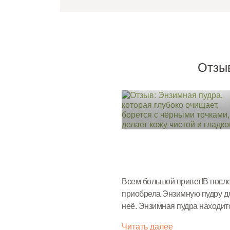
Отзы
Всем большой привет!В после
приобрела Энзимную пудру дл
неё. Энзимная пудра находи
производителя:Состав:КРА
Читать далее