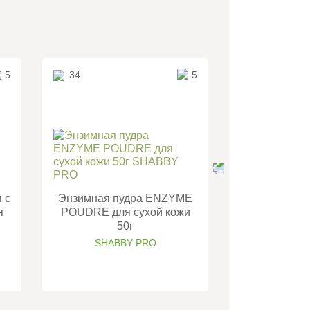
5
34
5
37
 с
Энзимная пудра ENZYME
Мусс пенка д
я
POUDRE для сухой кожи
центеллой а
50г
жирно
SHABBY PRO
SHAB