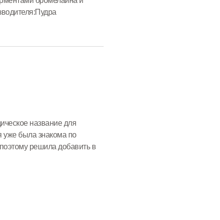
рментами бромелайна и
зводителя:Пудра
тшелушивает,...
дическое название для
я уже была знакома по
 поэтому решила добавить в