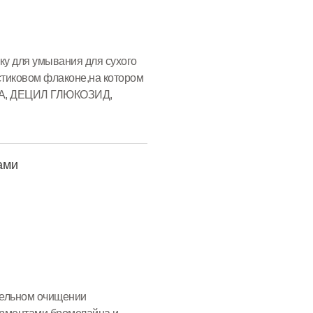
ку для умывания для сухого
астиковом флаконе,на котором
ОДА, ДЕЦИЛ ГЛЮКОЗИД,
Т,...
ами
тельном очищении