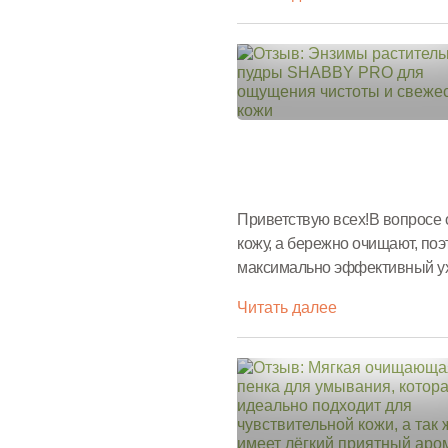
Приветствую всех!В вопросе 
кожу, а бережно очищают, поэ
максимально эффективный ух
флюидТак как качественное оч
Читать далее