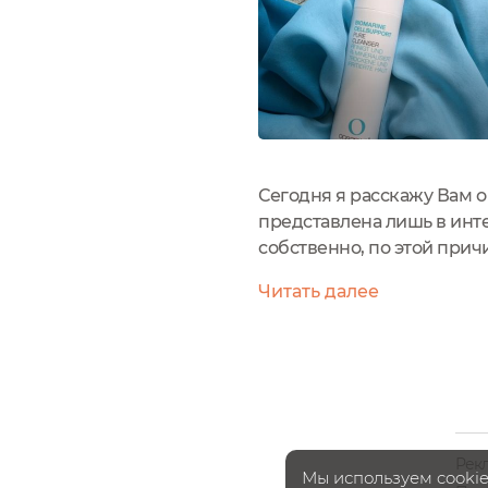
Сегодня я расскажу Вам о
представлена лишь в инте
собственно, по этой причи
свежесть моря, чистая м
Читать далее
водорослей....
Рек
Мы используем cookie