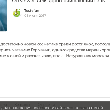
Oceanwell Cellsupport очищающий гель
Testefan
08 июня 2017
 достаточно новой косметике среди россиянок, поскол
рнет-магазине Германии, однако средства марки хорош
не я о ней и рассказываю, и так... Натуральная морская
орская вода и высококонцентрированный комплекс ак
лама
Контакты
О проекте
 для повышения полезности сайта для пользователей.