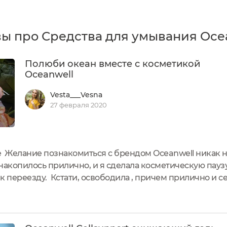
ы про Средства для умывания Oce
Полюби океан вместе с косметикой
Oceanwell
Vesta___Vesna
27 февраля 2020
 Желание познакомиться с брендом Oceanwell никак не
накопилось прилично, и я сделала косметическую паузу,
к переезду. Кстати, освободила , причем прилично и с
упкам косметических средств. И спустя какое-то врем