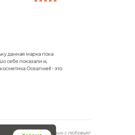
ьку данная марка пока
о себя показали и,
 косметика Oceanwell - это
тивных компонентов из
Сделано с любовью!