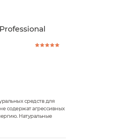
rofessional
туральных средств для
ы не содержат агрессивных
лергию. Натуральные
кожи, помогая ей