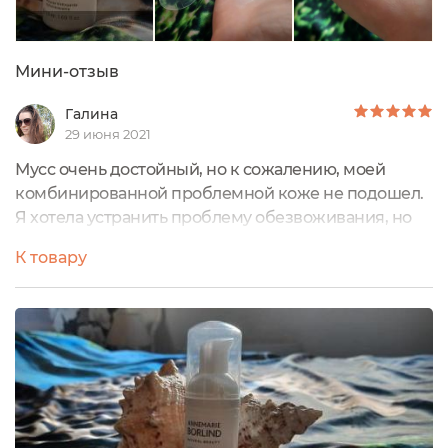
Мини-отзыв
Галина
29 июня 2021
Мусс очень достойный, но к сожалению, моей
комбинированной проблемной коже не подошел.
Я хотела устранить проблему обезвоживания, но
не придала значения, что средство для сухой кожи.
К товару
Мусс очень вкусно пахнет. По консистенции как
легкое облачко, двух нажатий хватает умыть все
лицо и шею .
Сразу после умывания есть чувство напитанности
кожи, но мою тянуло.
Аромат парфюма заслуживает отдельного
внимания. Очень очень вкусный, легкий,
ненавязчивый, такой, какой я всегда жду от каждой