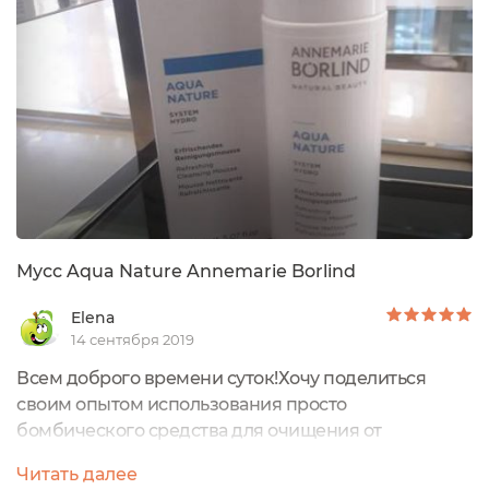
искала! Средство нежнейшее, текстура как
облачко, приятный аромат.Важный момент - мусс
надо наносить...
Мусс Aqua Nature Annemarie Borlind
Elena
14 сентября 2019
Всем доброго времени суток!Хочу поделиться
своим опытом использования просто
бомбического средства для очищения от
Annemarie Borlind!!Мусс очищающий Aqua Nature,
Читать далее
вот он: Я Берлинд полюбила и прониклась к этой