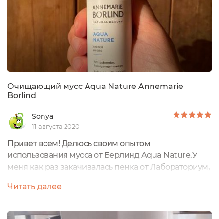
Очищающий мусс Aqua Nature Annemarie
Borlind
Sonya
11 августа 2020
Привет всем! Делюсь своим опытом
использования мусса от Берлинд Aqua Nature.У
меня как раз закачивалась пенка от Лабораториум,
про которую я писала раньше. Решила
Читать далее
попробовать этот мусс, причем я взяла мини
версию в поездку.Что могу сказать, дамы и господа,
я в восторге! Этот мусс - то, что я давно