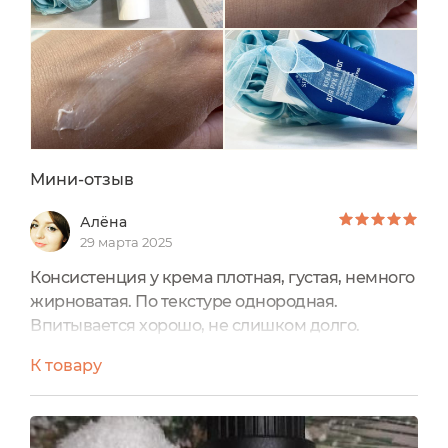
Мини-отзыв
Алёна
29 марта 2025
Консистенция у крема плотная, густая, немного
жирноватая. По текстуре однородная.
Впитывается хорошо, не слишком долго.
Аромат мне показался тяжеловатым и немного
К товару
терпким. Эфирные масла розмарина и
грейпфрута чувствуются, а мяту я почему-то не
улавливаю, хотя ее ЭМ присутствует в составе.
Данный крем мне «зашёл на УРА» Он шикарно