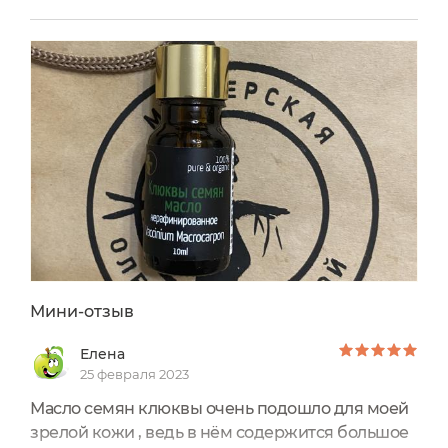
официальном сайте 360 рублей. Объём 50 мл.
Срок годности после вскрытия 6 месяцев. Крем
находится в пластиковой тубе с
откручивающейся крышкой. Дизайн этикетки
простой в синих тонах, как и у остальных
продуктов...
Мини-отзыв
Елена
25 февраля 2023
Масло семян клюквы очень подошло для моей
зрелой кожи , ведь в нём содержится большое