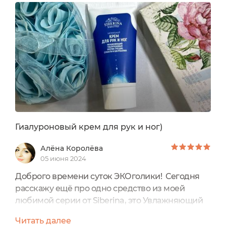
кожу. Наши руки нуждаются в постоянном
уходе. Они постоянно подвержены
воздействию воды и средств бытовой химии.
Кожа становится сухая и вызывает...
Гиалуроновый крем для рук и ног)
Алёна Королёва
05 июня 2024
Доброго времени суток ЭКОголики! Сегодня
расскажу ещё про одно средство из моей
любимой серии от Siberina, это Увлажняющий
гиалуроновый крем для рук и ног против
Читать далее
трещин, сухости и шелушенияЦена на