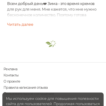
Всем добрый день❤️ Зима - это время кремов
для рук для меня. Мне кажется, что мне нужно
бесконечное количество. Поэтому готова
рассказать о своем новом ароматом и нежном
Читать далее
креме😍Никогда ранее не пробовала уход с
афродизиаками, решила попробовать крем с
афродизиаками и ароматом Розы и Грейпфрута
у Siberina.Я уже пробовала много продуктов у
этого производителя и мне очень нравятся они.
Всегда есть из...
Реклама
Контакты
О проекте
Правила написания отзыва
Пользовательское соглашение
Мы используем cookie для повышения полезности
сайта для пользователей. Продолжая пользоваться