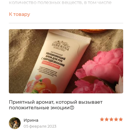
количество полезных веществ, в том числе
жирные кислоты Омега 3, Омега 6 и Омега 9.
К товару
Распределяю капельку масла на лицо , слегка
похлопываю подушечками пальцев , получаю
замечательный эффект- кожа приободряется,
смягчается, отражение в зеркале улыбается 🙂.
Советую!
Приятный аромат, который вызывает
положительные эмоции😍
Ирина
05 февраля 2023