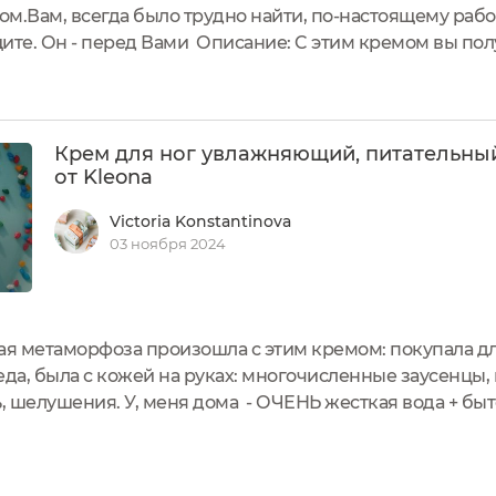
лом.Вам, всегда было трудно найти, по-настоящему ра
те. Он - перед Вами Описание: C этим кремом вы по
стичную кожу ног, что снизит вероятность образовани
Крем для ног увлажняющий, питательны
от Kleona
Victoria Konstantinova
03 ноября 2024
я метаморфоза произошла с этим кремом: покупала для
еда, была с кожей на руках: многочисленные заусенцы,
ь, шелушения. У, меня дома - ОЧЕНЬ жесткая вода + быт
му же, аромат эфирного масла чайного дерева, мне оче