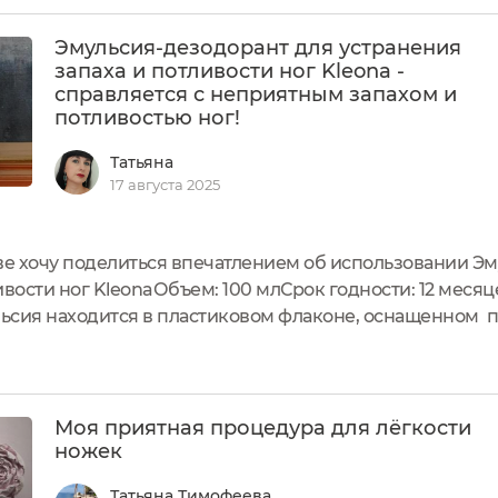
Эмульсия-дезодорант для устранения
запаха и потливости ног Kleona -
справляется с неприятным запахом и
потливостью ног!
Татьяна
17 августа 2025
ыве хочу поделиться впечатлением об использовании Э
вости ног KleonaОбъем: 100 млСрок годности: 12 месяце
сия находится в пластиковом флаконе, оснащенном 
обходимая информация о составе, назначении, способе
Моя приятная процедура для лёгкости
ножек
Татьяна Тимофеева