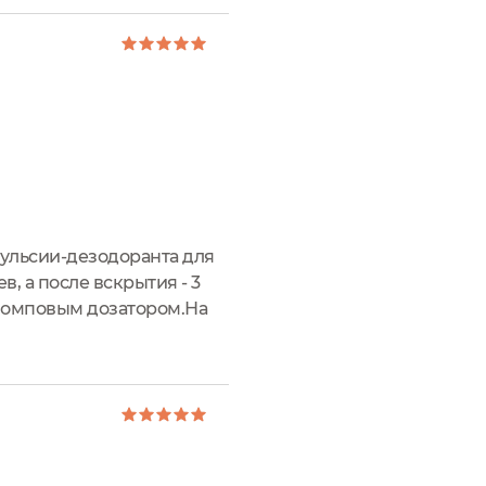
мульсии-дезодоранта для
в, а после вскрытия - 3
помповым дозатором.На
 применения, сроке