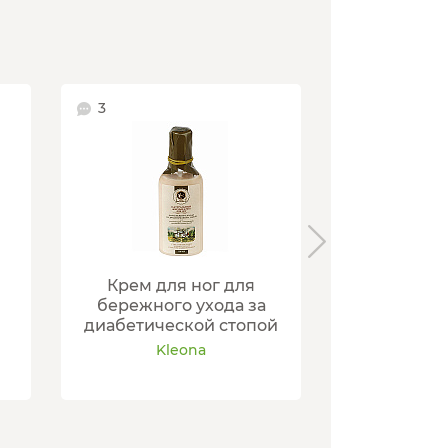
3
16
Крем для ног для
Двухфазна
бережного ухода за
для ус
диабетической стопой
потливости 
Kleona
Kl