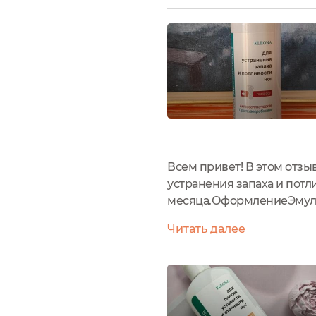
Всем привет! В этом отз
устранения запаха и потли
месяца.ОформлениеЭмуль
этикетке имеется вся не
Читать далее
годности и т.д....