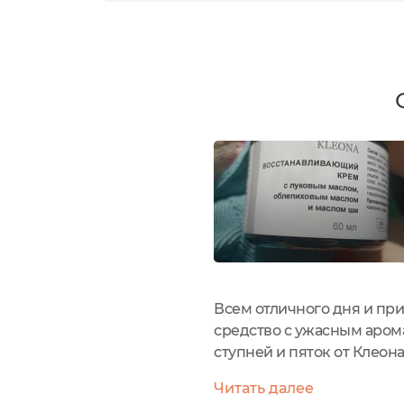
Всем отличного дня и пр
средство с ужасным аром
ступней и пяток от Клеон
деионизированная, какао-
Читать далее
масло прямого...