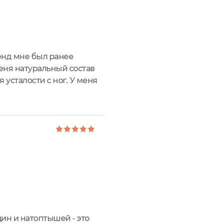
енд мне был ранее
меня натуральный состав
усталости с ног. У меня
дство очень актуально!
ин и натоптышей - это