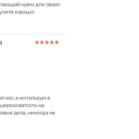
ботающий крем для своих
лучите хорошо
я трещин и натоптышей, а
й
 ног, а использую в
 шероховатость на
овые дела, никогда не
нь нравится. Лучше, чем