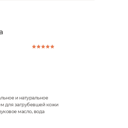
a
альное и натуральное
ем для загрубевшей кожи
луковое масло, вода
о, алтайское облепиховое