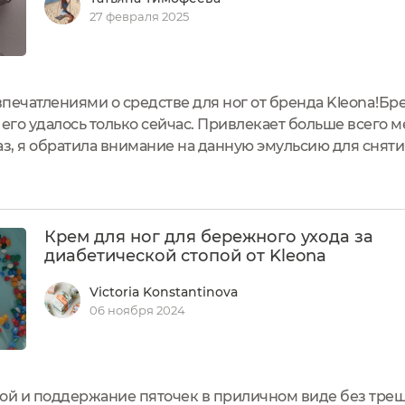
27 февраля 2025
печатлениями о средстве для ног от бренда Kleona!Бр
 его удалось только сейчас. Привлекает больше всего 
, я обратила внимание на данную эмульсию для снятия 
льные ножки имеют проблемы с венами и мне такое сре
Крем для ног для бережного ухода за
диабетической стопой от Kleona
Victoria Konstantinova
06 ноября 2024
пой и поддержание пяточек в приличном виде без трещ