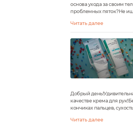
основа ухода за своим те
проблемных пяток?Не ищи
увлажненную, мягкую, эла
Читать далее
также механического...
Добрый день!Удивительна
качестве крема для рук!Б
кончиках пальцев, сухост
проходят бесследно. К то
Читать далее
что-то химозное...