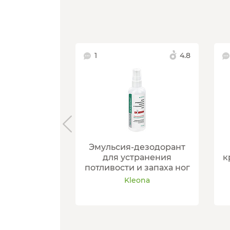
1
4.8
Эмульсия-дезодорант
для устранения
к
потливости и запаха ног
Kleona