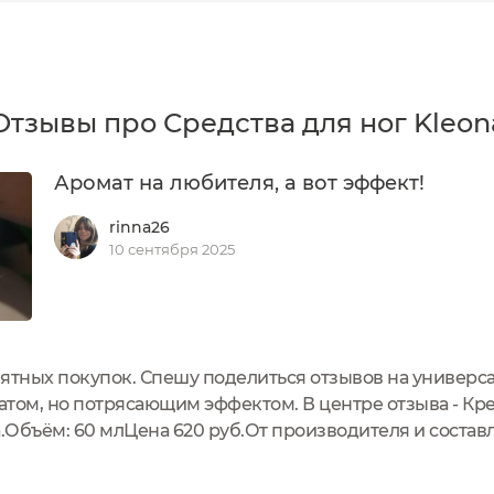
Отзывы про Средства для ног Kleon
Аромат на любителя, а вот эффект!
rinna26
10 сентября 2025
иятных покупок. Спешу поделиться отзывов на универс
атом, но потрясающим эффектом. В центре отзыва - Кр
а.Объём: 60 млЦена 620 руб.От производителя и состав
масло, масло ши, желтый пчелиный воск, масло авокад