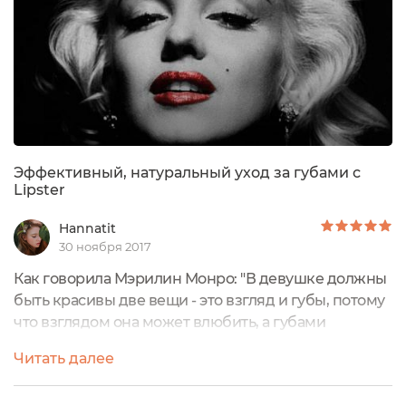
Эффективный, натуральный уход за губами с
Lipster
Hannatit
30 ноября 2017
Как говорила Мэрилин Монро: "В девушке должны
быть красивы две вещи - это взгляд и губы, потому
что взглядом она может влюбить, а губами
доказать, что любит." Как сделать прекрасными
Читать далее
свои губы я теперь знаю - с бальзамами, маслами и
скрабами LIPSTER это возможно и доступно!