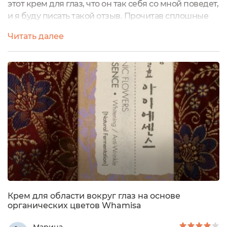
этот крем для глаз, что он так себя со мной поведет,
и я буду писать такой отзыв. Прочитав сплошные
положительные отклики на него и описание
Читать далее
производителя, из которого сразу понятно «О! Это
то, что мне надо », я решилась на покупку. Хотя цена
средства не бюджетная (в среднем около 1700
руб.), но подкупил большой объем – 40 г. Обычно
средства...
Крем для области вокруг глаз на основе
органических цветов Whamisa