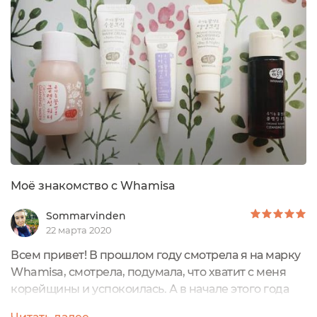
цена вышла гуманная. Даже по старым меркам
стоил он не очень-то бюджетно, но у меня до этого
был пробник, и он мне в целом понравился....
Моё знакомство с Whamisa
Sommarvinden
22 марта 2020
Всем привет! В прошлом году смотрела я на марку
Whamisa, смотрела, подумала, что хватит с меня
корейщины и успокоилась. А в начале этого года
интерес к бренду снова проснулся, о чём сегодня и