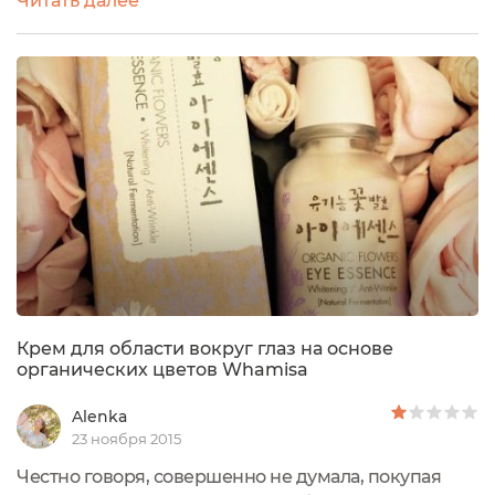
Читать далее
поговорим.Многие, наверное, слышали, что на
территории России единственной эко-маркой
корейской косметики может назвать себя только
Whamisa. Однако уже появился другой корейский
эко-бренд Sioris с чистыми составами...
Крем для области вокруг глаз на основе
органических цветов Whamisa
Alenka
23 ноября 2015
Честно говоря, совершенно не думала, покупая