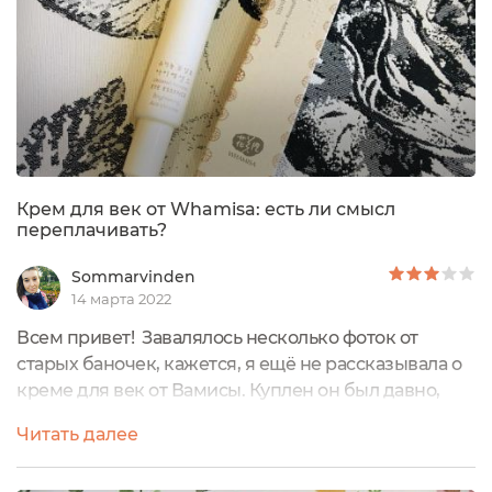
Крем для век от Whamisa: есть ли смысл
переплачивать?
Sommarvinden
14 марта 2022
Всем привет! Завалялось несколько фоток от
старых баночек, кажется, я ещё не рассказывала о
креме для век от Вамисы. Куплен он был давно,
использован тоже в прошлом году. Пока
Читать далее
впечатления ещё остались, надо рассказать о нём.Я
тогда брала крем в совместных закупках, так что