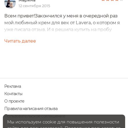
Марина
12 сентября 2015
Всем привет!Закончился у меня в очередной раз
мой любимый крем для век от Lavera, о котором я
уже писала отзыв. И я решила купить на пробу
крем от корейской органической марки
Читать далее
Whamisa.Крем является антивозрастным и
основные активные компоненты крема экстракты
цветов: лотос, одуванчик, камелия, аргана и
другие.Узнала я об этом бренде на ютюбе и
удивилась, что корейская косметика тоже бывает
органической. ...
Реклама
Контакты
О проекте
Правила написания отзыва
Пользовательское соглашение
Мы используем cookie для повышения полезности