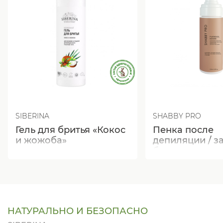
SIBERINA
SHABBY PRO
Гель для бритья «Кокос
Пенка после
и жожоба»
депиляции / за
бритья успок
с экстрактом 
черимойи, ало
НАТУРАЛЬНО И БЕЗОПАСНО