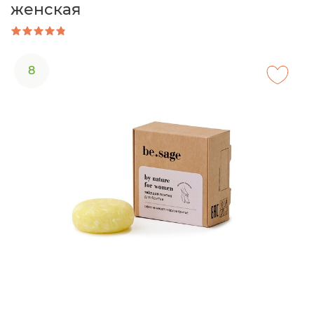
женская
8