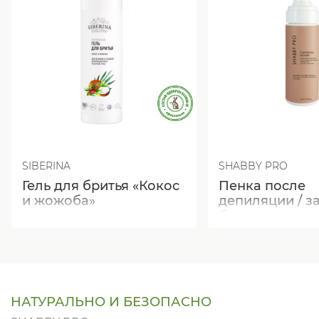
SIBERINA
SHABBY PRO
Гель для бритья «Кокос
Пенка после
и жожоба»
депиляции / за
бритья успок
с экстрактом 
черимойи, ало
НАТУРАЛЬНО И БЕЗОПАСНО