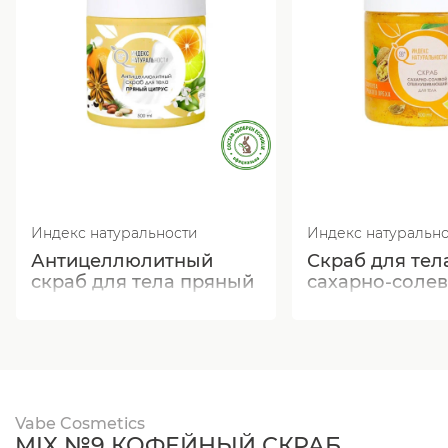
Индекс натуральности
Индекс натуральн
Антицеллюлитный
Скраб для тел
скраб для тела пряный
сахарно-соле
цитрус
отшелушиваю
масло Манго 
Vabe Cosmetics
MIX №9 КОФЕЙНЫЙ СКРАБ