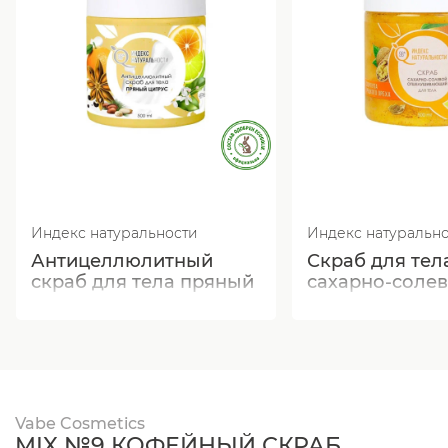
Индекс натуральности
Индекс натуральн
Антицеллюлитный
Скраб для тел
скраб для тела пряный
сахарно-соле
цитрус
отшелушиваю
масло Манго 
Vabe Cosmetics
MIX №9 КОФЕЙНЫЙ СКРАБ