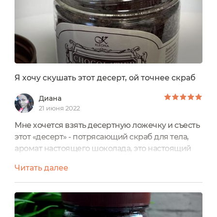
Я хочу скушать этот десерт, ой точнее скраб
Диана
21 июня 2022
Мне хочется взять десертную ложечку и съесть
этот «десерт» - потрясающий скраб для тела,
аромат настоящего шоколада, это настоящий
релакс, спа-наслаждение и ароматерапия от
Читать далее
депрессии.Зимой и осенью этот скраб будет
спасением от хандры, особенно в Питере, когда
солнышка становится мало и настроение как-то
тоже постепенно начинает пропадать.Скраб не