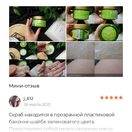
это новый бренд, но привлёк можно сказать
своим маркетингом: дизайн, внешний вид,
конечно же натуральные составы, натуральная
упаковка.После знакомства хорошие
впечатления только усилились, так...
Мини-отзыв
j_612
28 марта 2022
Скраб находится в прозрачной пластиковой
баночке-шайбе зеленоватого цвета.
Представляет собой мелко-сахарную массу,