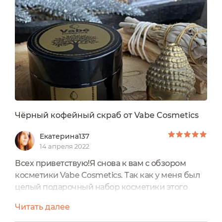
«Chocolatier» от моего любимого бренда
Kleona.Если вы хотите почувствовать, что такое
«жизнь в шоколаде» - этот...
Чёрный кофейный скраб от Vabe Cosmetics
Екатерина137
14 апреля 2022
Всех приветствую!Я снова к вам с обзором
косметики Vabe Cosmetics. Так как у меня был
целый подарочный набор косметики этого
бренда, теперь, когда я всё использовала,
Читать далее
хочется поделиться впечатлениями.Для меня