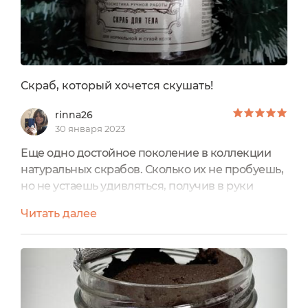
Скраб, который хочется скушать!
rinna26
30 января 2023
Еще одно достойное поколение в коллекции
натуральных скрабов. Сколько их не пробуешь,
но не устаешь удивляться, получив в руки
очередную пузатую баночку! Сегодня герой
Читать далее
дня роскошный по всем пунктам скраб для
тела "Шоколадный питающий" с маслом какао
от Kleona.Объем: 200 грПосле вскрытия
хранить не больше 3-х месяцевСтоимость:
около 500 рубОт производителя и составМои
впечатленияВ моем блоге огромное...