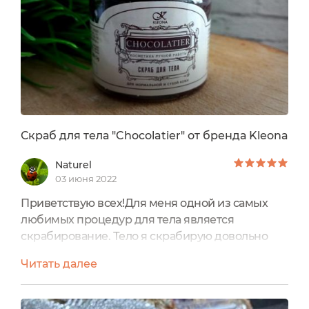
похож на обычные скрабы, ни на сахарный, ни
на солевой,...
Скраб для тела "Chocolatier" от бренда Kleona
Naturel
03 июня 2022
Приветствую всех!Для меня одной из самых
любимых процедур для тела является
скрабирование. Тело я скрабирую довольно
часто, чередуя скрабы различной жесткости. И
Читать далее
сегодня я хочу рассказать Вам про продукт, от
которого я просто кайфую, ведь в нем идеально
абсолютно все – это Скраб для тела