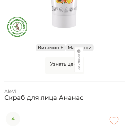
Витамин Е
Масло ши
Реклама
Узнать цену
AleVi
Скраб для лица Ананас
4