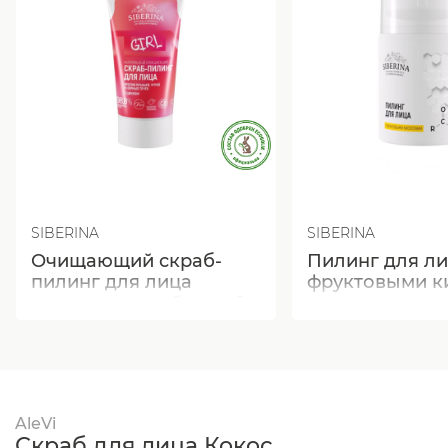
SIBERINA
SIBERINA
Очищающий скраб-
Пилинг для ли
пилинг для лица
фруктовыми к
против прыщей, угрей
и чёрных точек с
цинком
AleVi
Скраб для лица Кокос