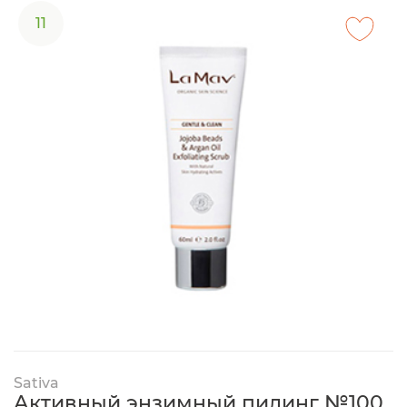
11
Sativa
Активный энзимный пилинг №100