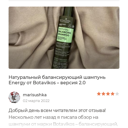
предназначен для всех типов волос, его
действие направлено на увлажнение.Описание
производителя: Деликатно очищает кожу
головы и волосы от загрязненийИнтенсивно
увлажняет кожу головыСтимулирует рост...
Натуральный балансирующий шампунь
Energy от Botavikos – версия 2.0
marisushka
02 марта 2022
Добрый день всем читателям этот отзыва!
Несколько лет назад я писала обзор на
шампуни от марки Botavikos – балансирующий,