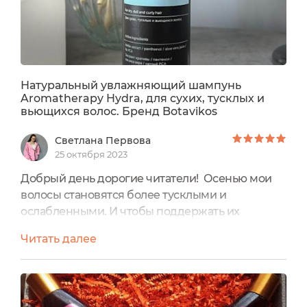
Натуральный увлажняющий шампунь
Aromatherapy Hydra, для сухих, тусклых и
вьющихся волос. Бренд Botavikos
Светлана Первова
25 октября 2023
Добрый день дорогие читатели! Осенью мои
волосы становятся более тусклыми и
ослабленными. И чтобы поддержать их
здоровье и красоту я использую специальные
Читать далее
средства. Так я познакомилась с голубой
линейкой для волос для увлажнения. И сегодня
я подробно расскажу чем же я очищаю кожу
волос и корни. Полное название: Натуральный