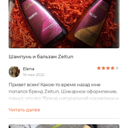
увлажняющий шампунь Aromatherapy Hydra,
для сухих, тусклых и вьющихся волос....
Шампунь и бальзам Zeitun
Elena
16 мая 2022
Привет всем! Какое-то время назад мне
попался бренд Zeitun. Шикарное оформление,
пишут, что это "бренд натуральной косметики и
парфюмерии, прямой наследник восточной
Читать далее
традиции красоты и ухода". Звучит заманчиво и
я решила попробовать несколько средств этого
бренда.В этом отзыве пойдет речь о шампуне и