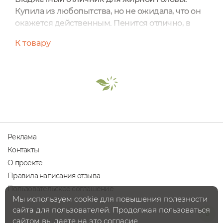
Купила из любопытства, но не ожидала, что он
окажется действенным. Пенится отлично, в
составе есть кокосульфат. Аромат мятный, на
К товару
коже головы после мытья остается чувство
холодка. Промывает жирные корни с 2 раз.
Длину не сушит. Чистыми корни держатся до
трех дней, если использовать дополнительно
тоник для кожи головы.
Реклама
Контакты
О проекте
Правила написания отзыва
Пользовательское соглашение
Мы используем cookie для повышения полезности
сайта для пользователей. Продолжая пользоваться
сайтом вы даете на это согласие.