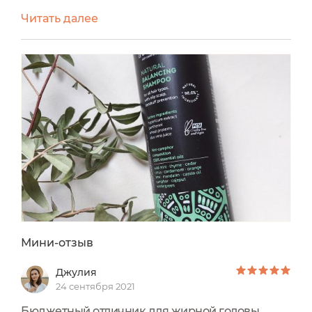
восстанавливающий и увлажняющий. В тот
Читать далее
момент мы всей семьёй пользовались ими с
большим удовольствием, но, в особенности,
мне понравился как раз балансирующий
шампунь, так как он впечатлил меня своими
свойствами именно для жирного типа кожи
головы.Вот такие у меня тогда были
впечатления:...
Мини-отзыв
Джулия
24 сентября 2021
Бюджетный отличник для жирной головы.