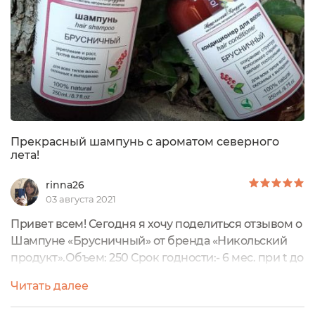
Прекрасный шампунь с ароматом северного
лета!
rinna26
03 августа 2021
Привет всем! Сегодня я хочу поделиться отзывом о
Шампуне «Брусничный» от бренда «Никольский
продукт».Объем: 250 Срок годности:- 6 мес. при t до
+25 С.После вскрытия - 3 мес. при t до +4 +6
Читать далее
С.Стоимость: 290,00 рубОт производителя
СоставМои впечатленияИзначально упакованный в