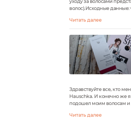
уходу за волосами предст
волос).Исходные данные: 
темные, тонкие, суховаты
Читать далее
дня.Запрос: отсутствие...
Здравствуйте все, кто ме
Hauschka. И конечно же я
подошел моим волосам и 
небольшую тубу, изготов
Читать далее
стиле бренда: сдержано...