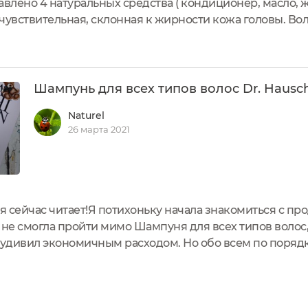
авлено 4 натуральных средства ( кондиционер, масло, 
чувствительная, склонная к жирности кожа головы. Во
 на кончиках, средней длины. Своим привычным шампун
Шампунь для всех типов волос Dr. Hausc
Naturel
26 марта 2021
ня сейчас читает!Я потихоньку начала знакомиться с пр
 не смогла пройти мимо Шампуня для всех типов волос
удивил экономичным расходом. Но обо всем по поряд
ленную из мягкого, но качественного пластика.Оформл