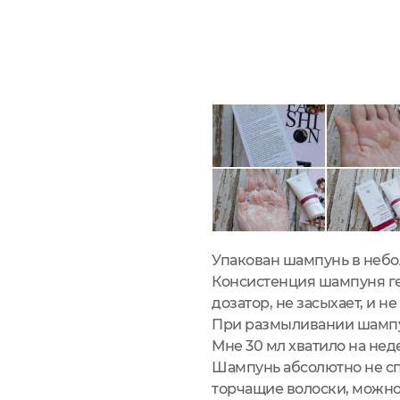
Упакован шампунь в небол
Консистенция шампуня гел
дозатор, не засыхает, и н
При размыливании шампун
Мне 30 мл хватило на не
Шампунь абсолютно не сп
торчащие волоски, можно