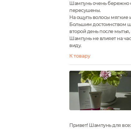
Шампунь очень бережно оч
пересушены.
На ощупь волосы мягкие 
Большим достоинством ша
второй день после мытья, 
Шампунь не влияет на час
виду.
К товару
Привет! Шампунь для всех