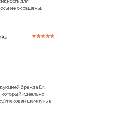
жидкость для
лосы не окрашены,
ем мою голову 1р/ в 2
hka
одукцией бренда Dr.
, который идеально
ку.Упакован шампунь в
ение тубы выполнено в