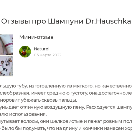
Отзывы про Шампуни Dr.Hauschka
Мини-отзыв
Naturel
05 марта 2022
ьшую тубу, изготовленную из мягкого, но качественно
еобразная, имеет среднюю густоту, она достаточно ле
е норовит убежать сквозь пальцы.
ь дает отличную воздушную пену. Расходуется шампу
делю использования.
утывает волосы, они шелковистые и лежат ровным поло
 было бы подумать, что на длину и кончики нанесен х