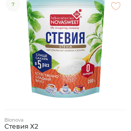
7
Bionova
Стевия Х2