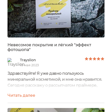
праймере есть небольшие дырочки, через
которые...
Невесомое покрытие и лёгкий "эффект
фотошопа"
Trayslion
19 мая 2023
Здравствуйте! Я уже давно пользуюсь
минеральной косметикой, и мне она нравится.
Сегодня расскажу о рассыпчатом праймере,
без которого теперь не обходится ни один мой
Читать далее
макияж.УпаковкаСредство было помещено в
картонную коробочку, на которой указана
основная информация. Объём - 10 гр, цена -