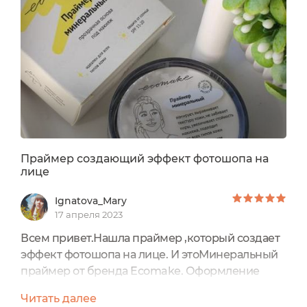
1690 рублей. Срок годности - 2
года.СоставФорма выпуска - пластмассовая
баночка-шайба, которая имеет симпатичное...
Праймер создающий эффект фотошопа на
лице
Ignatova_Mary
17 апреля 2023
Всем привет.Нашла праймер ,который создает
эффект фотошопа на лице. И этоМинеральный
праймер от бренда Ecomake. Оформление
баночки красивое, сразу привлекает внимание
Читать далее
своими женскими уточненными линиями и