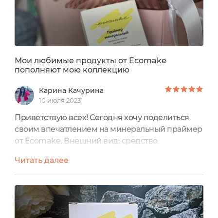
Мои любимые продукты от Ecomake
пополняют мою коллекцию
Карина Качурина
10 июля 2023
Приветствую всех! Сегодня хочу поделиться
своим впечатлением на минеральный праймер
от Ecomake. Внешний вид: средство
находилось в картонной коробочке, сам флакон
Читать далее
с праймером оформлен в стиле бренда.
Минимализм, стильные рисунки, сдержанные
цвета - всё это про бренд натуральной
косметики EcoMake! Все их средства очень
круто оформлены в едином своем стиле. В