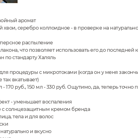
войный аромат
й хвои, серебро коллоидное - в проверке на натуральн
персное распыление
лакона, что позволяет использовать его до последней 
н по стандарту Халяль
ля процедуры с микротоками (когда он у меня закончи
е так вкатывает)
 - 170 руб., 150 мл - 330 руб. Ощутимо, да, теперь точн
фект - уменьшает воспаления
ре с солнцезащитным кремом бренда
ица, тела и для волос
ски
натурально и вкусно