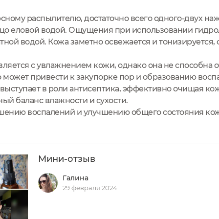
ному распылителю, достаточно всего одного-двух наж
цо еловой водой. Ощущения при использовании гидро
тной водой. Кожа заметно освежается и тонизируется, 
вляется с увлажнением кожи, однако она не способна о
о может привести к закупорке пор и образованию воспа
 выступает в роли антисептика, эффективно очищая кож
ый баланс влажности и сухости.
ьшению воспалений и улучшению общего состояния ко
Мини-отзыв
Галина
29 февраля 2024