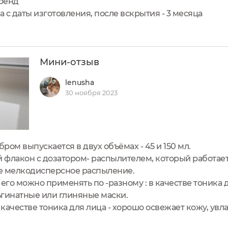
ренд
а с даты изготовления, после вскрытия - 3 месяца
Мини-отзыв
lenusha
30 ноября 2023
бром выпускается в двух объёмах - 45 и 150 мл.
флакон с дозатором- распылителем, который работает
е мелкодисперсное распыление.
его можно применять по -разному : в качестве тоника дл
ьгинатные или глиняные маски.
качестве тоника для лица - хорошо освежает кожу, увл