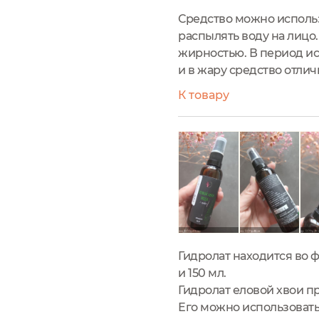
Средство можно использ
распылять воду на лицо.
жирностью. В период ис
и в жару средство отлич
К товару
Гидролат находится во ф
и 150 мл.
Гидролат еловой хвои п
Его можно использовать 