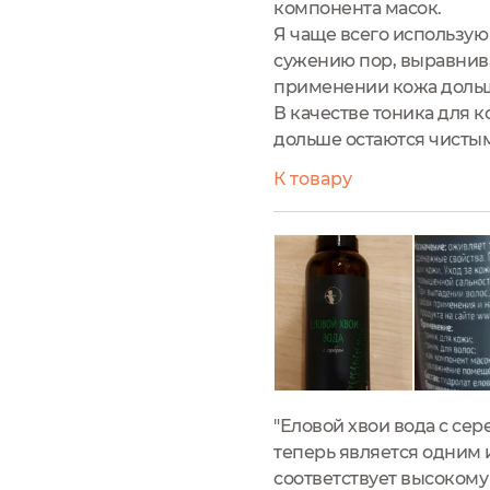
компонента масок.
Я чаще всего использую 
сужению пор, выравнива
применении кожа дольш
В качестве тоника для 
дольше остаются чистым
К товару
"Еловой хвои вода с се
теперь является одним 
соответствует высокому