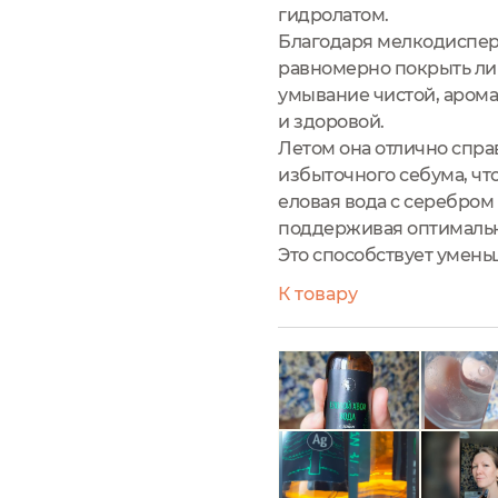
гидролатом.
Благодаря мелкодисперс
равномерно покрыть ли
умывание чистой, арома
и здоровой.
Летом она отлично спра
избыточного себума, чт
еловая вода с серебром
поддерживая оптимальн
Это способствует умен
К товару