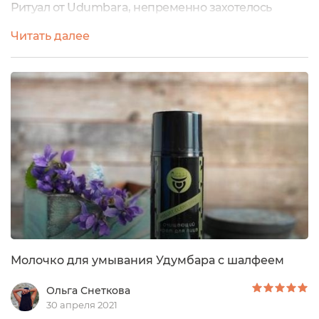
Ритуал от Udumbara, непременно захотелось
попробовать что-то ещё. Благо, выбор очищающих
Читать далее
средств у бренда достаточно большой, а главное
интересный. И выбор мой пал на...Очищающий
крем Yogurt clean sageПредназначен для
бережного очищения нормальной,
комбинированной и склонной к жирности кожи.И
по традиции начну...
Молочко для умывания Удумбара с шалфеем
Ольга Снеткова
30 апреля 2021