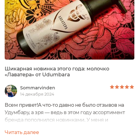
Шикарная новинка этого года: молочко
«Лаватера» от Udumbara
Sommarvinden
14 декабря 2024
Всем привет!А что-то давно не было отзывов на
Удумбару, а зря — ведь в этом году ассортимент
бренда пополнился новинками. У меня и
«старинки» постоянно в ходу, но на них отзыв
Читать далее
второй раз не напишешь, а тут раздолье — вышло