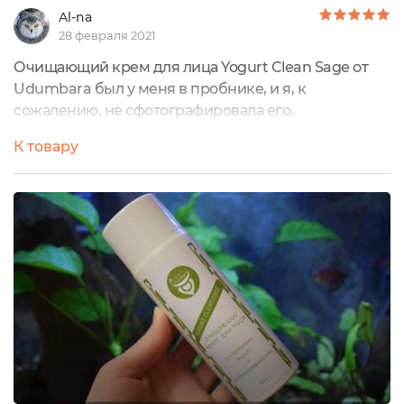
Al-na
28 февраля 2021
Очищающий крем для лица Yogurt Clean Sage от
Udumbara был у меня в пробнике, и я, к
сожалению, не сфотографировала его.
К товару
Это средство мне очень понравилось, и вот почему:
+ нежнейшая текстура очищающего крема-
молочка, которая аккуратно распределяется по
коже;
+ ненавязчивый и лёгкий аромат шалфея;
+ прекрасное очищение кожи, без пересушивания;
+ ну и конечно же, полностью натуральный состав
из отборных ингредиентов - качество Удумбары!
Обязательно куплю полноразмерную версию этого
молочка!