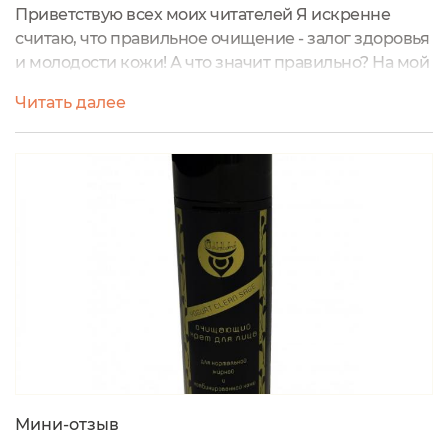
Приветствую всех моих читателей Я искренне
считаю, что правильное очищение - залог здоровья
и молодости кожи! А что значит правильно? На мой
взгляд, в плане очищения, главное, чтобы оно было
Читать далее
деликатным, безопасным и с продуманной
формулой, а не просто "натуральное"Года три назад
я подсела на умывание молочком, и с тех пор
периодически покупаю что-то новенькое от
разных брендов. Были очень приятные,...
Мини-отзыв