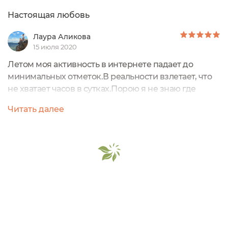
Настоящая любовь
Лаура Аликова
15 июля 2020
Летом моя активность в интернете падает до
минимальных отметок.В реальности взлетает, что
не хватает часов в сутках.Порою я не знаю где
находится мой телефон. Что уж там говорить про
Читать далее
написание отзывов. Но не могу не рассказать про
мою новую любовь, пропитанную нежностью и
заботой. Счастье пришло ко мне от ТМ Udumbara -
это крем для умывания "Yogurt clean sage".Как
принято, начну с внешнего вида средства....