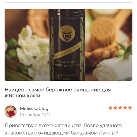
аж три средства для умывания. Сегодня поговорим
об очищающем молочке с лаватерой.Вообще
бренд в каком-то роде пошёл по пути
импортозамещения, обратив внимание на
растения родного...
Найдено самое бережное очищение для
жирной кожи!
Melisskablog
19 ноября 2022
Приветствую всех экоголиков!!! После удачного
знакомства с очищающим бальзамом Лунный