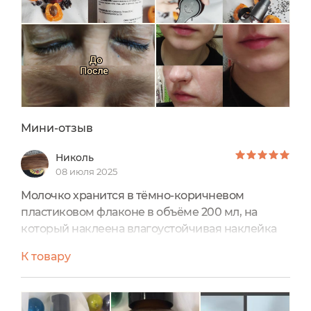
который обозначает, что косметика...
Мини-отзыв
Николь
08 июля 2025
Молочко хранится в тёмно-коричневом
пластиковом флаконе в объёме 200 мл, на
который наклеена влагоустойчивая наклейка
со всей информацией о нём, имеющая
К товару
красивый дизайн. Оно не сушит и не стягивает
кожу, не вызывает покраснения, раздражения.
Отлично, мягко, но качественно очищает кожу