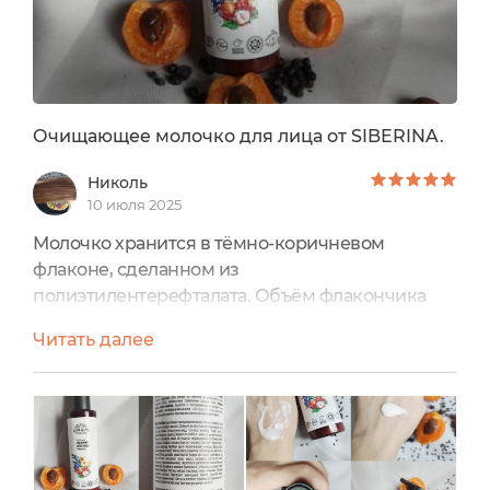
Очищающее молочко для лица от SIBERINA.
Николь
10 июля 2025
Молочко хранится в тёмно-коричневом
флаконе, сделанном из
полиэтилентерефталата. Объём флакончика
составляет 200 мл. На флакон наклеена
Читать далее
влагоустойчивая наклейка со всей
информацией о нём.Дизайн молочка
прекрасен. На наклеечке есть рисунок
компонентов, входящих в его состав.Снизу на
влагоустойчивой наклейке имеются такие
значки: 100% натуральный состав Знак VEGAN,