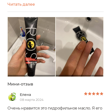
снятие макияжа, причем у многих он
Читать далее
водостойкий как у меня .В данный момент
некоторые пятна свои на лице я замазюкиваю
косметикой очень тщательно .И вечером надо
снять макияжик так, чтобы мало того ничего не
осталось ,иначе высыпания мне обеспечены.
Да еще кожу не травмировать...
Мини-отзыв
Елена
08 марта 2024
Очень нравится это гидрофильное масло. Я его