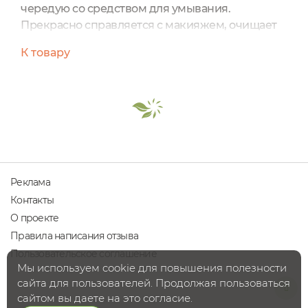
чередую со средством для умывания.
Прекрасно справляется с макияжем, очищает
лицо и поры. Конечно, черные точки не
К товару
растворяет. Но мне кажется из в принципе
ничто не растворяет. Только косметолог
убирает. Я рекомендую это масло в домашний
уход. Цена/качество топ 🔥
Реклама
Контакты
О проекте
Правила написания отзыва
Пользовательское соглашение
Мы используем cookie для повышения полезности
сайта для пользователей. Продолжая пользоваться
сайтом вы даете на это согласие.