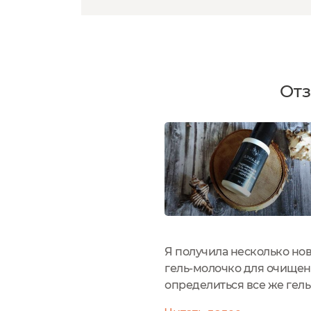
От
Я получила несколько нов
гель-молочко для очищени
определиться все же гель
я сама бы лучше не смогл