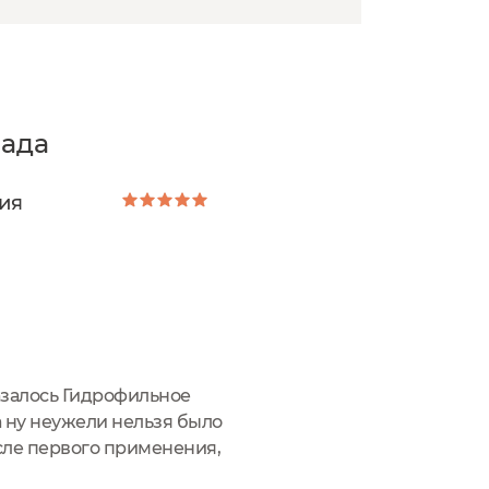
ада
ия
азалось Гидрофильное
а ну неужели нельзя было
осле первого применения,
 ближе к молочку скорее