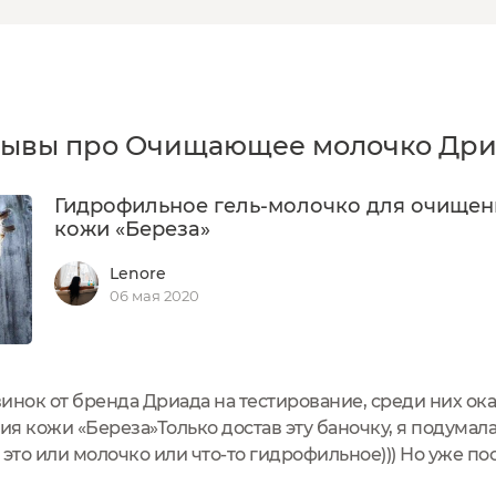
зывы про Очищающее молочко Дри
Гидрофильное гель-молочко для очищен
кожи «Береза»
Lenore
06 мая 2020
инок от бренда Дриада на тестирование, среди них ок
я кожи «Береза»Только достав эту баночку, я подумал
 это или молочко или что-то гидрофильное))) Но уже п
а описать суть продукта, это именно гель-молочко, чуть