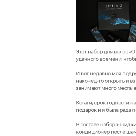
Этот набор для волос «
удачного времени, чтобы
И вот недавно моя подру
наконец-то открыть и в
занимают много места, 
Кстати, срок годности н
подарок и я была рада п
В составе набора: жидк
кондиционер после шам