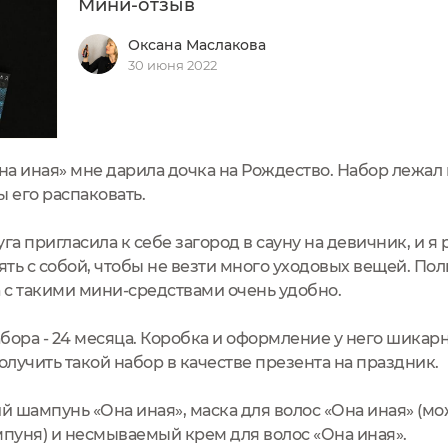
Мини-отзыв
Оксана Маслакова
30 июня 2022
Она иная» мне дарила дочка на Рождество. Набор лежал
 его распаковать.
га пригласила к себе загород в сауну на девичник, и я
зять с собой, чтобы не везти много уходовых вещей. 
а с такими мини-средствами очень удобно.
абора - 24 месяца. Коробка и оформление у него шикар
олучить такой набор в качестве презента на праздник.
ий шампунь «Она иная», маска для волос «Она иная» (мо
пуня) и несмываемый крем для волос «Она иная».