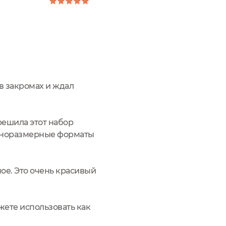
 в закромах и ждал
 решила этот набор
Полноразмерные форматы
ное. Это очень красивый
жете использовать как